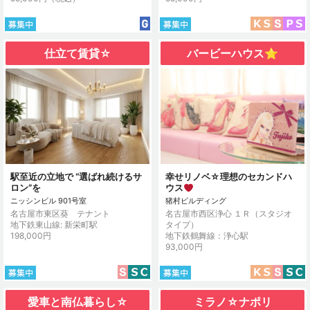
仕立て賃貸☆
バービーハウス⭐︎
駅至近の立地で “選ばれ続けるサ
幸せリノベ☆理想のセカンドハ
ロン”を
ウス
ニッシンビル 901号室
猪村ビルディング
名古屋市東区葵 テナント
名古屋市西区浄心 １Ｒ（スタジオ
地下鉄東山線: 新栄町駅
タイプ）
198,000円
地下鉄鶴舞線：浄心駅
93,000円
愛車と南仏暮らし☆
ミラノ☆ナポリ