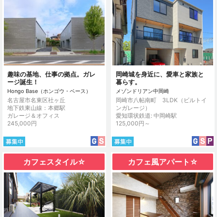
趣味の基地、仕事の拠点。ガレ
岡崎城を身近に、愛車と家族と
ージ誕生！
暮らす。
Hongo Base（ホンゴウ・ベース）
メゾンドリアン中岡崎
名古屋市名東区社ヶ丘
岡崎市八帖南町 3LDK（ビルトイ
地下鉄東山線：本郷駅
ンガレージ）
ガレージ＆オフィス
愛知環状鉄道: 中岡崎駅
245,000円
125,000円～
カフェスタイル☆
カフェ風アパート☆