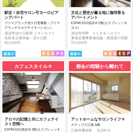
駅近！自宅サロン可ヨーロピア
文化と歴史が薫る地に珈琲香る
ンアパート
アパートメント
プリマグランデ須ケ口壱番館（プリマ
ESPRESSO清須☆2階(エスプレッソキ
グランデスカグチイチバンカン）
ヨス)
清須市須ケ口駅前 １Ｋ+ ロフト
清須市寺野 １ＬＤＫ＋ロフト
名鉄名古屋本線：須ケ口駅
東海交通事業城北線：尾張星の宮駅
63,000円
70,000円
カフェスタイル☆
都会の喧騒から離れて
アロマの記憶と共にカフェテイ
アットホームなサロンライフ☆
スト空間へ
ステップス江南 A棟
ESPRESSO清須☆1階(エスプレッソキ
江南市勝佐町 2LDK+S