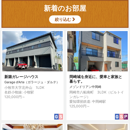
新着のお部屋
絞り込む
新築ガレージハウス
岡崎城を身近に、愛車と家族と
暮らす。
Garage d’Arte（ガラージュ・ダルテ）
メゾンドリアン中岡崎
小牧市大字北外山 1LDK
名鉄小牧線: 小牧駅
岡崎市八帖南町 3LDK（ビルトイ
120,000円～
ンガレージ）
愛知環状鉄道: 中岡崎駅
125,000円～