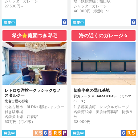
シャッターガレージ
地下鉄鶴舞線：植田駅
27,500円～
シャッターガレージ
40,000円（税別）〜
希少⭐︎庭園つき邸宅
海の近くのガレージ☆
レトロな洋館ークラシックなノ
知多半島の隠れ基地
スタルジー
貸ガレージ MIHAMA☆BASE（ミハマ
北名古屋の邸宅
ベース）
北名古屋市 9LDK+電動シャッター
知多郡美浜町 レンタルガレージ
付き駐車場
名鉄河和線：美浜緑苑駅駅 徒歩８
名鉄犬山線：西春駅
分
50万円（応相談）
33,000円