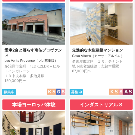
愛車2台と暮らす南仏プロヴァン
先進的な木造建築マンション
ス
Casa Albero（カーサ・アルベロ）
Les Vents Provence（プレ募集版）
名古屋市北区 １Ｒ、テナント
多治見市宝町 1LDK,2LDK＋ビル
地下鉄名城線線：志賀本通駅
トインガレージ
67,000円〜
ＪＲ中央本線：多治見駅
150,000円〜
本場ヨーロッパ体験
インダストリアルＳ