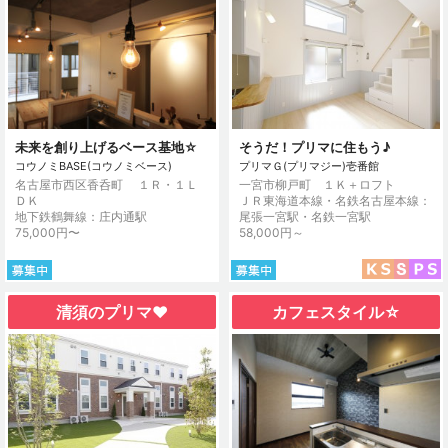
未来を創り上げるベース基地☆
そうだ！プリマに住もう♪
コウノミBASE(コウノミベース)
プリマＧ(プリマジー)壱番館
名古屋市西区香呑町 １Ｒ・１Ｌ
一宮市柳戸町 １Ｋ＋ロフト
ＤＫ
ＪＲ東海道本線・名鉄名古屋本線：
地下鉄鶴舞線：庄内通駅
尾張一宮駅・名鉄一宮駅
75,000円〜
58,000円～
清須のプリマ❤︎
カフェスタイル☆