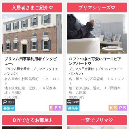
入居者さまご紹介♡
プリマシリーズ♡
プリマ八田事業利用者インタビ
ロフトつきの可愛いヨーロピア
ュー。
ンアパート♡
プリマ八田壱番館（プリマハッタイチ
プリマ八田壱番館（プリマハッタイチ
バンカン）
バンカン）
名古屋市中村区烏森町 １Ｋ＋ロフ
名古屋市中村区烏森町 １Ｋ＋ロフ
ト
ト
地下鉄東山線、近鉄、ＪＲ関西本
地下鉄東山線、近鉄、ＪＲ関西本
線：八田駅
線：八田駅
65,000円
60,000円
DIYできるお部屋♪
一宮でプリマ♡