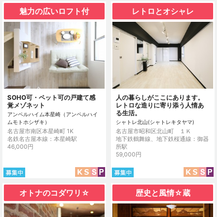
魅力の広いロフト付
レトロとオシャレ
SOHO可・ペット可の戸建て感
人の暮らしがここにあります。
覚メゾネット
レトロな造りに寄り添う人情あ
る生活。
アンペルハイム本星崎（アンペルハイ
ムモトホシザキ）
シャトレ北山(シャトレキタヤマ)
名古屋市南区本星崎町 1K
名古屋市昭和区北山町 １Ｋ
名鉄名古屋本線：本星崎駅
地下鉄鶴舞線、地下鉄桜通線：御器
46,000円
所駅
59,000円
オトナのコダワリ☆
歴史と風情☆蔵