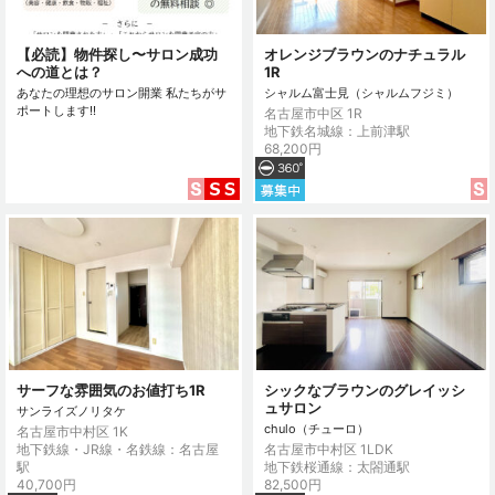
【必読】物件探し〜サロン成功
オレンジブラウンのナチュラル
への道とは？
1R
あなたの理想のサロン開業 私たちがサ
シャルム富士見（シャルムフジミ）
ポートします!!
名古屋市中区 1R
地下鉄名城線：上前津駅
68,200円
サーフな雰囲気のお値打ち1R
シックなブラウンのグレイッシ
ュサロン
サンライズノリタケ
chulo（チューロ）
名古屋市中村区 1K
地下鉄線・JR線・名鉄線：名古屋
名古屋市中村区 1LDK
駅
地下鉄桜通線：太閤通駅
40,700円
82,500円