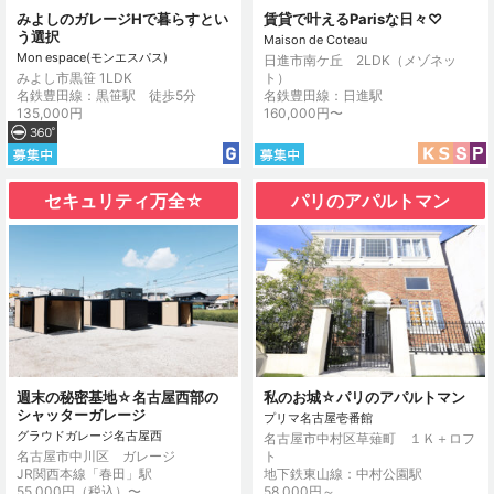
みよしのガレージHで暮らすとい
賃貸で叶えるParisな日々♡
う選択
Maison de Coteau
Mon espace(モンエスパス)
日進市南ケ丘 2LDK（メゾネッ
みよし市黒笹 1LDK
ト）
名鉄豊田線：黒笹駅 徒歩5分
名鉄豊田線：日進駅
135,000円
160,000円〜
セキュリティ万全☆
パリのアパルトマン
週末の秘密基地☆名古屋西部の
私のお城☆パリのアパルトマン
シャッターガレージ
プリマ名古屋壱番館
グラウドガレージ名古屋西
名古屋市中村区草薙町 １Ｋ＋ロフ
名古屋市中川区 ガレージ
ト
JR関西本線「春田」駅
地下鉄東山線：中村公園駅
55,000円（税込）〜
58,000円～