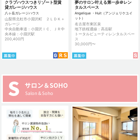
クラブハウスつきリゾート型賃
夢のサロン叶える第一歩＠レン
貸ガレージハウス
タルスペース
八ヶ岳ガレージハウス
Angelique ・Huit（アンジェリケユイ
ット）
山梨県北杜市小淵沢町 ２ＬＤＫ＋
ガレージ
名古屋市東区泉
中央自動車道：小淵沢ＩＣ、ＪＲ中
地下鉄桜通線：高岳駅
央本線：小淵沢駅
トータルビューティレンタルスペー
200,400円
ス
30,000円〜
S
サロン＆SOHO
Salon & Soho