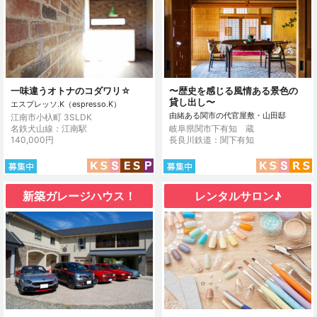
一味違うオトナのコダワリ☆
〜歴史を感じる風情ある景色の
貸し出し〜
エスプレッソ.K（espresso.K）
由緒ある関市の代官屋敷・山田邸
江南市小杁町 3SLDK
名鉄犬山線：江南駅
岐阜県関市下有知 蔵
140,000円
長良川鉄道：関下有知
新築ガレージハウス！
レンタルサロン♪