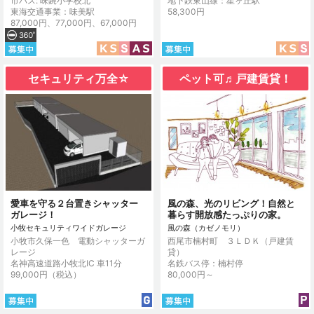
市バス: 味鋺小学校北
地下鉄東山線：星ヶ丘駅
東海交通事業：味美駅
58,300円
87,000円、77,000円、67,000円
セキュリティ万全☆
ペット可♬戸建賃貸！
愛車を守る２台置きシャッター
風の森、光のリビング！自然と
ガレージ！
暮らす開放感たっぷりの家。
小牧セキュリティワイドガレージ
風の森（カゼノモリ）
小牧市久保一色 電動シャッターガ
西尾市楠村町 ３ＬＤＫ（戸建賃
レージ
貸）
名神高速道路小牧北IC 車11分
名鉄バス停：楠村停
99,000円（税込）
80,000円～