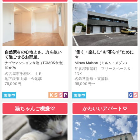
自然素材の心地よさ。力を抜い
“働く・楽しむ”＆“暮らす”ために
て過ごせるお部屋。
☆
ナゴヤマンション今池（TOMOS今池）
Mirum Maison（ミルム・メゾン）
1R☆7A
知多郡東浦町 フリースペース＆
名古屋市千種区 １Ｒ
1DK
地下鉄東山線：今池駅
名鉄常滑線：東浦駅
75,000円
99,000円〜
猫ちゃんご機嫌♡
かわいいアパート♡