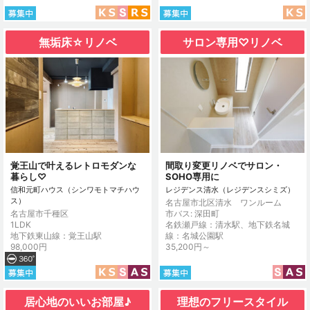
無垢床☆リノベ
サロン専用♡リノベ
覚王山で叶えるレトロモダンな
間取り変更リノベでサロン・
暮らし♡
SOHO専用に
信和元町ハウス（シンワモトマチハウ
レジデンス清水（レジデンスシミズ）
ス）
名古屋市北区清水 ワンルーム
名古屋市千種区
市バス: 深田町
1LDK
名鉄瀬戸線：清水駅、地下鉄名城
地下鉄東山線：覚王山駅
線：名城公園駅
98,000円
35,200円～
居心地のいいお部屋♪
理想のフリースタイル