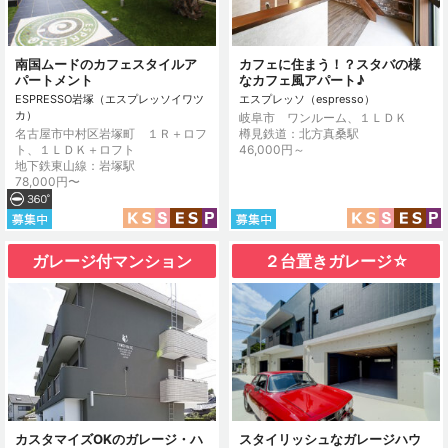
南国ムードのカフェスタイルア
カフェに住まう！？スタバの様
パートメント
なカフェ風アパート♪
ESPRESSO岩塚（エスプレッソイワツ
エスプレッソ（espresso）
カ）
岐阜市 ワンルーム、１ＬＤＫ
名古屋市中村区岩塚町 １Ｒ＋ロフ
樽見鉄道：北方真桑駅
ト、１ＬＤＫ＋ロフト
46,000円～
地下鉄東山線：岩塚駅
78,000円〜
ガレージ付マンション
２台置きガレージ☆
カスタマイズOKのガレージ・ハ
スタイリッシュなガレージハウ