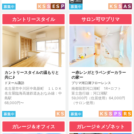
カントリースタイル
サロン可♡プリマ
カントリースタイルの温もりと
ー赤レンガとラベンダーカラー
共に♪
の家ー
ドヌール諏訪
プリマ河口湖フローレンス
名古屋市中川区中島新町 １ＬＤＫ
南都留郡河口湖町 1R+ロフト
名古屋臨海高速鉄道あおなみ線：中
富士急行線：河口湖駅
島駅
59,000円（住居使用）64,000円
68,000円〜
（サロン使用）
ガレージ＆オフィス
ガレージ☆メゾネット