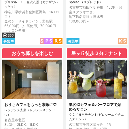
プリマルーチェ金沢八景（カナザワハ
Spread （スプレッド）
ッケイ）
名古屋市熱田区切戸町 1LDK（音
神奈川県横浜市金沢区野島 1R+ロ
楽スタジオつき）
フト
地下鉄名港線：日比野
金沢シーサイドライン：野島駅
130,000円～
65,000円（住居使用）70,000円
（サロン使用）
おうち暮しを楽しむ
星ヶ丘徒歩２分テナント
おうちカフェをもっと素敵に♡
集客◎カフェ＆バーフロアで始
めるサロン
レジデンス安藤（レジデンスアンド
ウ）
０２／ＨＭテナント(ゼロツーエイチエ
ムテナント)
名古屋市北区
3LDK、2LDK、1LDK
名古屋市千種区星ヶ丘 1R