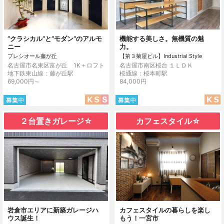
”クラシカル”と”モダン”のアルモ
機能する美しさ。無機質の魅
ニー
力。
プレシオール藤が丘
【第３菊屋ビル】Industrial Style
名古屋市名東区富が丘 1K＋ロフト
名古屋市南区桜台 １ＬＤＫ
地下鉄東山線：藤が丘駅
桜通線：桜本町駅
69,000円～
84,000円
２台置きガレージ☆
カフェスタイル☆
岩倉市エリアに新築ガレージハ
カフェスタイルの暮らしを楽し
ウス誕生！
もう！一宮市