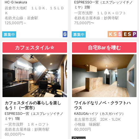
HC-G Iwakura
ESPRESSO一宮（エスプレッソイチノ
ミヤ）2階
岩倉市大地町 １ＬＤＫ、１ＳＬＤ
Ｋ
一宮市浅野 １ＬＤＫ＋ロフト
名鉄犬山線：岩倉駅
名鉄名古屋本線：妙興寺駅
125,000円～
75,000円〜
カフェスタイル☆
自宅Barを嗜む
カフェスタイルの暮らしを楽し
ワイルドなリノベ・クラフトハ
もう！（一宮市）
ウス
ESPRESSO一宮（エスプレッソイチノ
KASUGAハイツ（カスガハイツ）
ミヤ）1階
名古屋市北区 2DK・1LDK
一宮市浅野 １Ｒ＋ロフト
小牧線 味鋺駅
名鉄名古屋本線：妙興寺駅
60,000円
60,000円〜