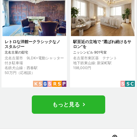
レトロな洋館ークラシックなノ
駅至近の立地で “選ばれ続けるサ
スタルジー
ロン”を
北名古屋の邸宅
ニッシンビル 901号室
北名古屋市 9LDK+電動シャッター
名古屋市東区葵 テナント
付き駐車場
地下鉄東山線: 新栄町駅
名鉄犬山線：西春駅
198,000円
50万円（応相談）
もっと見る