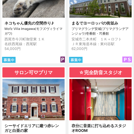
ネコちゃん優先の空間作り♪
まるでヨーロッパの街並み
Mofz Villa Imagawa(モフズヴィライマ
プリマグランデ安城(プリマグランデア
ガワ)
ンジョウ)壱番館・弐番館
西尾市今川町御堂東 １Ｋ
安城市二本木町 １Ｋ＋ロフト
名鉄西尾線：西尾駅
ＪＲ東海道本線：東刈谷駅
54,000円
62,000円
サロン可♡プリマ
☆完全防音スタジオ
シーサイドエリアに建つ赤レン
存分に音楽に打ち込めるスタジ
ガと白亜の家
オROOM