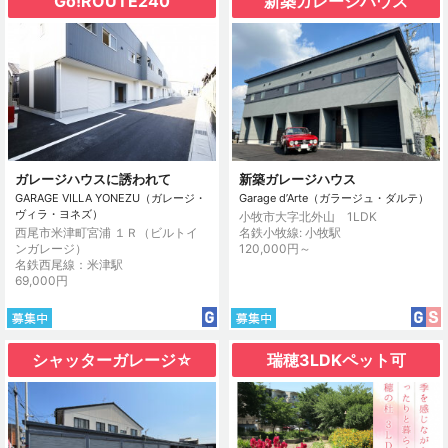
Go!ROUTE240
新築ガレージハウス
ガレージハウスに誘われて
新築ガレージハウス
GARAGE VILLA YONEZU（ガレージ・
Garage d’Arte（ガラージュ・ダルテ）
ヴィラ・ヨネズ）
小牧市大字北外山 1LDK
西尾市米津町宮浦 １Ｒ（ビルトイ
名鉄小牧線: 小牧駅
ンガレージ）
120,000円～
名鉄西尾線：米津駅
69,000円
シャッターガレージ☆
瑞穂3LDKペット可