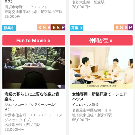
ヨス)
名鉄犬山線：柏森駅
清須市寺野 １Ｒ＋ロフト
78,000円〜
東海交通事業城北線：尾張星の宮駅
65,000円
Fun to Movie☆
仲間が宝☆
海辺の暮らしに上質な映像と音
女性専用・新築戸建て・シェア
楽を。
ハウス
ジュネスコート（シアタールーム付
イコロハウス新栄
き）
名古屋市中区新栄 １Ｒ
常滑市住吉町 １ＤＫ＋ロフト（メ
地下鉄東山線：新栄町駅
ゾネットタイプ）
55,000円〜
名鉄常滑線：西ノ口駅
53,000円〜