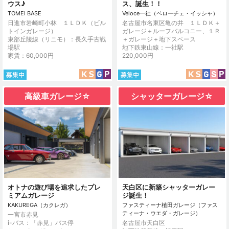
ウス♪
ス、誕生！！
TOMEI BASE
Veloce一社（ベローチェ・イッシャ）
日進市岩崎町小林 １ＬＤＫ（ビル
名古屋市名東区亀の井 １ＬＤＫ＋
トインガレージ）
ガレージ＋ルーフバルコニー、１Ｒ
東部丘陵線（リニモ）：長久手古戦
＋ガレージ＋地下スペース
場駅
地下鉄東山線：一社駅
家賃：60,000円
220,000円
高級車ガレージ☆
シャッターガレージ☆
オトナの遊び場を追求したプレ
天白区に新築シャッターガレー
ミアムガレージ
ジ誕生！
KAKUREGA（カクレガ）
ファスティーナ植田ガレージ（ファス
ティーナ・ウエダ・ガレージ）
一宮市赤見
i-バス：「赤見」バス停
名古屋市天白区