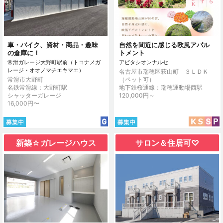
車・バイク、資材・商品・趣味
自然を間近に感じる欧風アパル
の倉庫に！
トメント
常滑ガレージ大野町駅前（トコナメガ
アビタシオンナルセ
レージ・オオノマチエキマエ）
名古屋市瑞穂区萩山町 ３ＬＤＫ
常滑市大野町
（ペット可）
名鉄常滑線：大野町駅
地下鉄桜通線：瑞穂運動場西駅
シャッターガレージ
120,000円～
16,000円〜
新築☆ガレージハウス
サロン＆住居可♡