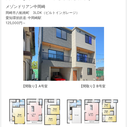
メゾンドリアン中岡崎
岡崎市八帖南町 3LDK（ビルトインガレージ）
愛知環状鉄道: 中岡崎駅
125,000円～
【間取り】A号室
【間取り】B号室