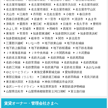
名古屋市瑞穂区
名古屋市昭和区
名古屋市天白区
名古屋市緑区
名古屋市熱田区
名古屋市港区
名古屋市南区
名古屋市守山区
犬山市
江南市
丹羽郡
北名古屋市
小牧市
春日井市
西春日井郡豊山町
岩倉市
一宮市
稲沢市
清須市
あま市
津島市
愛西市
蟹江町
尾張旭市
日進市
長久手市
豊明市
みよし市
安城市
豊田市
岡崎市
西尾市
額田郡幸田町
東海市
常滑市
知多郡東浦町
知多郡阿久比町
知多郡美浜町
知多郡南知多町
岐阜市
羽島市
関市
多治見市
三重郡川越町
いなべ市
地下鉄東山線
地下鉄名城線
地下鉄上飯田線
地下鉄鶴舞線
地下鉄桜通線
地下鉄名港線
ＪＲ東海道本線
ＪＲ中央本線
ＪＲ関西本線
ＪＲ武豊線
名鉄名古屋本線
名鉄犬山線
名鉄津島線
名鉄尾西線
名鉄小牧線
名鉄常滑線
名鉄河和線
名鉄知多線
名鉄西尾線
名鉄三河線
名鉄豊田線
名鉄瀬戸線
近鉄名古屋線
あおなみ線
ゆとりーとライン
東海交通事業城北線
愛知環状鉄道
東部丘陵線（リニモ）
三岐鉄道三岐線
名鉄羽島線
長良川鉄道
東京都大田区
京急本線
神奈川県横浜市金沢区
金沢シーサイドライン
埼玉県草加市
東部鉄道伊勢崎線
山梨県北杜市
山梨県南都留郡富士河口湖町
富士急行線
賃貸オーナー・管理会社さまへ