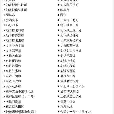
知多郡阿久比町
知多郡美浜町
知多郡南知多町
岐阜市
羽島市
関市
多治見市
三重郡川越町
いなべ市
地下鉄東山線
地下鉄名城線
地下鉄上飯田線
地下鉄鶴舞線
地下鉄桜通線
地下鉄名港線
ＪＲ東海道本線
ＪＲ中央本線
ＪＲ関西本線
ＪＲ武豊線
名鉄名古屋本線
名鉄犬山線
名鉄津島線
名鉄尾西線
名鉄小牧線
名鉄常滑線
名鉄河和線
名鉄知多線
名鉄西尾線
名鉄三河線
名鉄豊田線
名鉄瀬戸線
近鉄名古屋線
あおなみ線
ゆとりーとライン
東海交通事業城北線
愛知環状鉄道
東部丘陵線（リニモ）
三岐鉄道三岐線
名鉄羽島線
長良川鉄道
東京都大田区
京急本線
神奈川県横浜市金沢区
金沢シーサイドライン