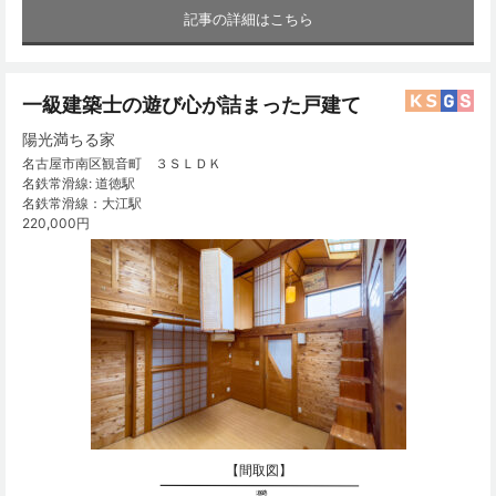
記事の詳細はこちら
一級建築士の遊び心が詰まった戸建て
陽光満ちる家
名古屋市南区観音町 ３ＳＬＤＫ
名鉄常滑線: 道徳駅
名鉄常滑線：大江駅
220,000円
【間取図】