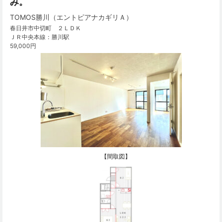
み。
TOMOS勝川（エントピアナカギリＡ）
春日井市中切町 ２ＬＤＫ
ＪＲ中央本線：勝川駅
59,000円
【間取図】