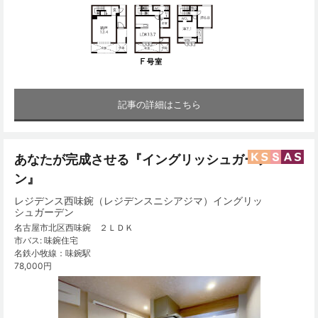
記事の詳細はこちら
あなたが完成させる『イングリッシュガーデ
ン』
レジデンス西味鋺（レジデンスニシアジマ）イングリッ
シュガーデン
名古屋市北区西味鋺 ２ＬＤＫ
市バス: 味鋺住宅
名鉄小牧線：味鋺駅
78,000円