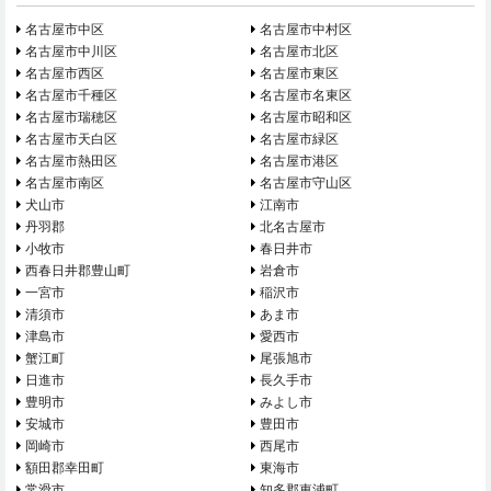
名古屋市中区
名古屋市中村区
名古屋市中川区
名古屋市北区
名古屋市西区
名古屋市東区
名古屋市千種区
名古屋市名東区
名古屋市瑞穂区
名古屋市昭和区
名古屋市天白区
名古屋市緑区
名古屋市熱田区
名古屋市港区
名古屋市南区
名古屋市守山区
犬山市
江南市
丹羽郡
北名古屋市
小牧市
春日井市
西春日井郡豊山町
岩倉市
一宮市
稲沢市
清須市
あま市
津島市
愛西市
蟹江町
尾張旭市
日進市
長久手市
豊明市
みよし市
安城市
豊田市
岡崎市
西尾市
額田郡幸田町
東海市
常滑市
知多郡東浦町