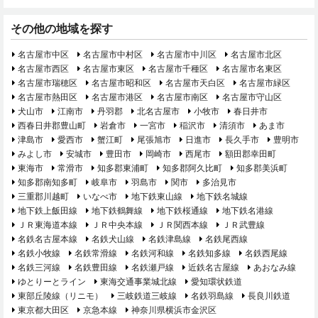
その他の地域を探す
名古屋市中区
名古屋市中村区
名古屋市中川区
名古屋市北区
名古屋市西区
名古屋市東区
名古屋市千種区
名古屋市名東区
名古屋市瑞穂区
名古屋市昭和区
名古屋市天白区
名古屋市緑区
名古屋市熱田区
名古屋市港区
名古屋市南区
名古屋市守山区
犬山市
江南市
丹羽郡
北名古屋市
小牧市
春日井市
西春日井郡豊山町
岩倉市
一宮市
稲沢市
清須市
あま市
津島市
愛西市
蟹江町
尾張旭市
日進市
長久手市
豊明市
みよし市
安城市
豊田市
岡崎市
西尾市
額田郡幸田町
東海市
常滑市
知多郡東浦町
知多郡阿久比町
知多郡美浜町
知多郡南知多町
岐阜市
羽島市
関市
多治見市
三重郡川越町
いなべ市
地下鉄東山線
地下鉄名城線
地下鉄上飯田線
地下鉄鶴舞線
地下鉄桜通線
地下鉄名港線
ＪＲ東海道本線
ＪＲ中央本線
ＪＲ関西本線
ＪＲ武豊線
名鉄名古屋本線
名鉄犬山線
名鉄津島線
名鉄尾西線
名鉄小牧線
名鉄常滑線
名鉄河和線
名鉄知多線
名鉄西尾線
名鉄三河線
名鉄豊田線
名鉄瀬戸線
近鉄名古屋線
あおなみ線
ゆとりーとライン
東海交通事業城北線
愛知環状鉄道
東部丘陵線（リニモ）
三岐鉄道三岐線
名鉄羽島線
長良川鉄道
東京都大田区
京急本線
神奈川県横浜市金沢区