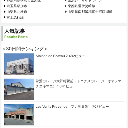
神奈川県横浜市金沢区
金沢シーサイドライン
埼玉県草加市
東部鉄道伊勢崎線
山梨県北杜市
山梨県南都留郡富士河口湖町
富士急行線
人気記事
Popular Posts
＜30日間ランキング＞
Maison de Coteau
2,492ビュー
常滑ガレージ大野町駅前（トコナメガレージ・オオノマ
チエキマエ）
1,041ビュー
Les Vents Provence（プレ募集版）
707ビュー