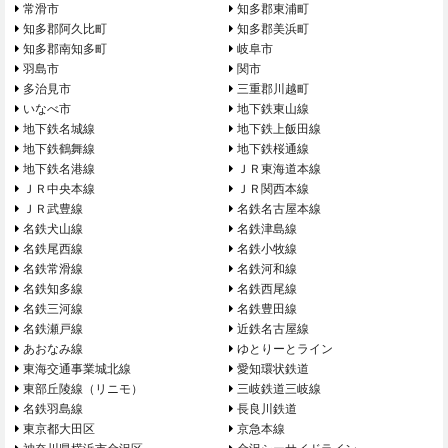
常滑市
知多郡東浦町
知多郡阿久比町
知多郡美浜町
知多郡南知多町
岐阜市
羽島市
関市
多治見市
三重郡川越町
いなべ市
地下鉄東山線
地下鉄名城線
地下鉄上飯田線
地下鉄鶴舞線
地下鉄桜通線
地下鉄名港線
ＪＲ東海道本線
ＪＲ中央本線
ＪＲ関西本線
ＪＲ武豊線
名鉄名古屋本線
名鉄犬山線
名鉄津島線
名鉄尾西線
名鉄小牧線
名鉄常滑線
名鉄河和線
名鉄知多線
名鉄西尾線
名鉄三河線
名鉄豊田線
名鉄瀬戸線
近鉄名古屋線
あおなみ線
ゆとりーとライン
東海交通事業城北線
愛知環状鉄道
東部丘陵線（リニモ）
三岐鉄道三岐線
名鉄羽島線
長良川鉄道
東京都大田区
京急本線