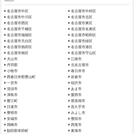
AREA
名古屋市中区
名古屋市中村区
名古屋市中川区
名古屋市北区
名古屋市西区
名古屋市東区
名古屋市千種区
名古屋市名東区
名古屋市瑞穂区
名古屋市昭和区
名古屋市天白区
名古屋市緑区
名古屋市熱田区
名古屋市港区
名古屋市南区
名古屋市守山区
犬山市
江南市
丹羽郡
北名古屋市
小牧市
春日井市
西春日井郡豊山町
岩倉市
一宮市
稲沢市
清須市
あま市
津島市
愛西市
蟹江町
尾張旭市
日進市
長久手市
豊明市
みよし市
安城市
豊田市
岡崎市
西尾市
額田郡幸田町
東海市