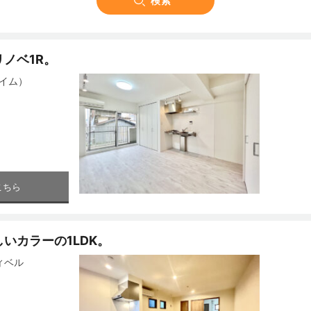
ノベ1R。
イム）
こちら
いカラーの1LDK。
ディベル