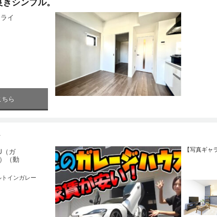
良きシンプル。
o（ライ
こちら
☆
【写真ギャ
ZU（ガ
）（動
ルトインガレー