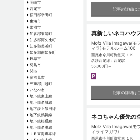
岡崎市
西尾市
記事の詳細は
額田郡幸田町
東海市
常滑市
真新しいネコハウ
知多郡東浦町
知多郡阿久比町
Mofz Villa Imagawa(
知多郡美浜町
ィラ)モデルルーム106
知多郡南知多町
西尾市今川町御堂東 １Ｋ
岐阜市
名鉄西尾線：西尾駅
羽島市
55,000円～
関市
多治見市
三重郡川越町
いなべ市
記事の詳細は
地下鉄東山線
地下鉄名城線
地下鉄上飯田線
地下鉄鶴舞線
ネコちゃん優先の
地下鉄桜通線
Mofz Villa Imagawa(
地下鉄名港線
ィライマガワ)
ＪＲ東海道本線
西尾市今川町御堂東 １Ｋ
ＪＲ中央本線