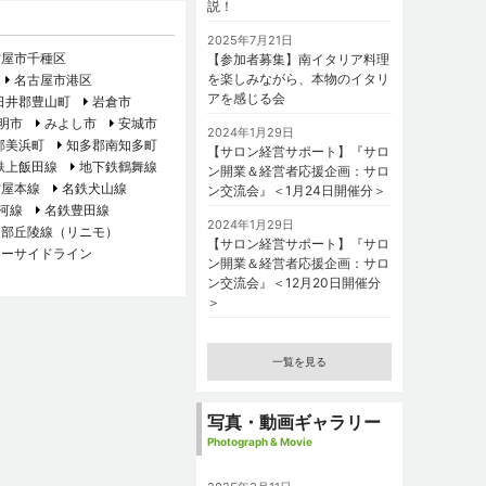
説！
2025年7月21日
古屋市千種区
【参加者募集】南イタリア料理
を楽しみながら、本物のイタリ
名古屋市港区
アを感じる会
日井郡豊山町
岩倉市
明市
みよし市
安城市
2024年1月29日
郡美浜町
知多郡南知多町
【サロン経営サポート】『サロ
鉄上飯田線
地下鉄鶴舞線
ン開業＆経営者応援企画：サロ
古屋本線
名鉄犬山線
ン交流会』＜1月24日開催分＞
河線
名鉄豊田線
2024年1月29日
東部丘陵線（リニモ）
【サロン経営サポート】『サロ
シーサイドライン
ン開業＆経営者応援企画：サロ
ン交流会』＜12月20日開催分
＞
一覧を見る
写真・動画ギャラリー
Photograph & Movie