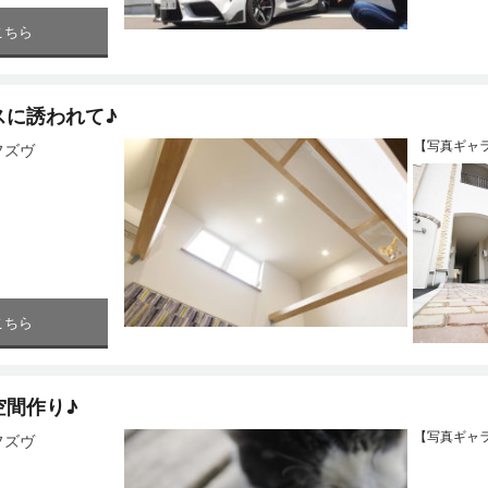
こちら
スに誘われて♪
【写真ギャ
モフズヴ
こちら
空間作り♪
【写真ギャ
モフズヴ