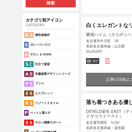
カテゴリ別アイコン
白くエレガントなリ
CATEGORY
横堀ハイム（ヨコボリハ
個性派物件
名古屋市中川区 1R
ガレージハウス
名鉄名古屋本線：山王駅
55,000円
サロン & SOHO
仕立て賃貸
安藤産業デザインシリーズ
記事の詳細は
プリマ
エスプレッソ
落ち着つきある優し
リゾートスタイル
DEVELD栄生 EAST（
ペットと暮らす
ドサコウイースト）
名古屋市西区 1LDK
サロン開業サポート
名鉄名古屋本線：栄生駅