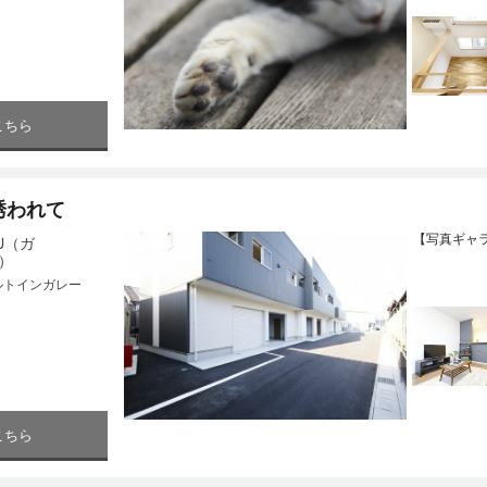
こちら
誘われて
【写真ギャ
ZU（ガ
）
ルトインガレー
こちら