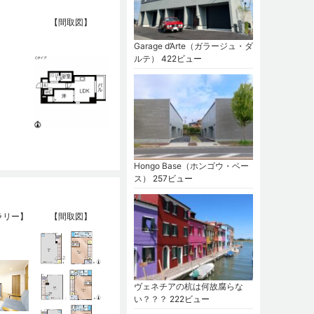
【間取図】
Garage d’Arte（ガラージュ・ダ
ルテ）
422ビュー
Hongo Base（ホンゴウ・ベー
ス）
257ビュー
ラリー】
【間取図】
ヴェネチアの杭は何故腐らな
い？？？
222ビュー