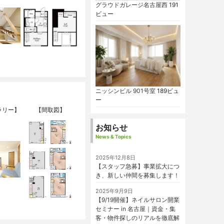
グラウドガレージ名古屋西
191
ビュー
ニッシンビル 901号室
189ビュ
ー
ラリー】
【間取図】
お知らせ
News & Topics
2025年12月8日
【スタッフ急募】事業拡大につ
き、新しい仲間を募集します！
2025年9月9日
【9/19開催】ネイルサロン開業
セミナー in 名古屋｜資金・集
客・物件探しのリアルを徹底解