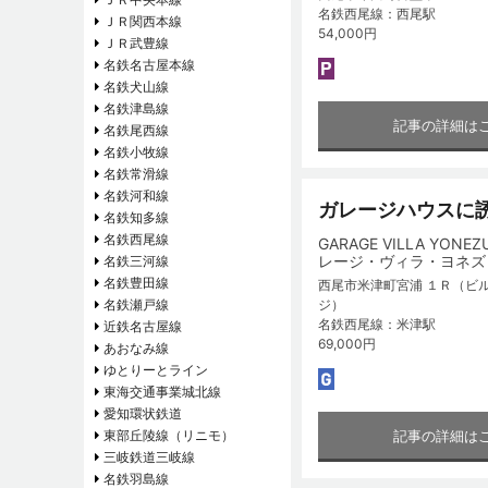
名鉄西尾線：西尾駅
ＪＲ関西本線
54,000円
ＪＲ武豊線
名鉄名古屋本線
名鉄犬山線
名鉄津島線
記事の詳細は
名鉄尾西線
名鉄小牧線
名鉄常滑線
名鉄河和線
ガレージハウスに
名鉄知多線
名鉄西尾線
GARAGE VILLA YONE
レージ・ヴィラ・ヨネズ
名鉄三河線
名鉄豊田線
西尾市米津町宮浦 １Ｒ（ビ
ジ）
名鉄瀬戸線
名鉄西尾線：米津駅
近鉄名古屋線
69,000円
あおなみ線
ゆとりーとライン
東海交通事業城北線
愛知環状鉄道
記事の詳細は
東部丘陵線（リニモ）
三岐鉄道三岐線
名鉄羽島線