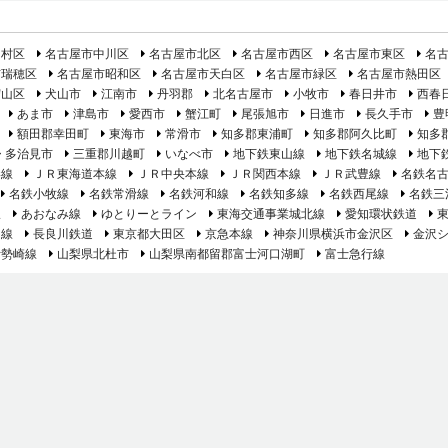
中村区
名古屋市中川区
名古屋市北区
名古屋市西区
名古屋市東区
名
市瑞穂区
名古屋市昭和区
名古屋市天白区
名古屋市緑区
名古屋市熱田区
守山区
犬山市
江南市
丹羽郡
北名古屋市
小牧市
春日井市
西春
あま市
津島市
愛西市
蟹江町
尾張旭市
日進市
長久手市
豊
額田郡幸田町
東海市
常滑市
知多郡東浦町
知多郡阿久比町
知多
多治見市
三重郡川越町
いなべ市
地下鉄東山線
地下鉄名城線
地下
港線
ＪＲ東海道本線
ＪＲ中央本線
ＪＲ関西本線
ＪＲ武豊線
名鉄名
名鉄小牧線
名鉄常滑線
名鉄河和線
名鉄知多線
名鉄西尾線
名鉄三
線
あおなみ線
ゆとりーとライン
東海交通事業城北線
愛知環状鉄道
島線
長良川鉄道
東京都大田区
京急本線
神奈川県横浜市金沢区
金沢
伊勢崎線
山梨県北杜市
山梨県南都留郡富士河口湖町
富士急行線