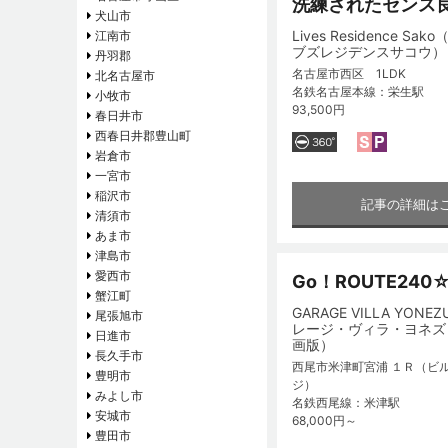
洗練されたセンス
犬山市
Lives Residence Sak
江南市
ブズレジデンスサコウ）
丹羽郡
名古屋市西区 1LDK
北名古屋市
名鉄名古屋本線：栄生駅
小牧市
93,500円
春日井市
西春日井郡豊山町
岩倉市
一宮市
稲沢市
記事の詳細は
清須市
あま市
津島市
愛西市
Go！ROUTE240
蟹江町
GARAGE VILLA YONE
尾張旭市
レージ・ヴィラ・ヨネズ
日進市
画版）
長久手市
西尾市米津町宮浦 １Ｒ（ビ
豊明市
ジ）
みよし市
名鉄西尾線：米津駅
安城市
68,000円～
豊田市