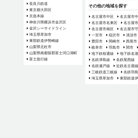
長良川鉄道
その他の地域を探す
東京都大田区
京急本線
名古屋市中区
名古屋市
神奈川県横浜市金沢区
名古屋市名東区
名古屋
金沢シーサイドライン
名古屋市南区
名古屋市
埼玉県草加市
一宮市
稲沢市
清須市
東部鉄道伊勢崎線
豊田市
岡崎市
西尾市
山梨県北杜市
岐阜市
羽島市
関市
山梨県南都留郡富士河口湖町
地下鉄桜通線
地下鉄名
富士急行線
名鉄津島線
名鉄尾西線
名鉄瀬戸線
近鉄名古屋
三岐鉄道三岐線
名鉄羽
埼玉県草加市
東部鉄道