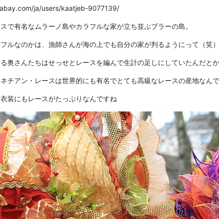
ixabay.com/ja/users/kaatjeb-9077139/
ラスで有名なムラーノ島やカラフルな家が立ち並ぶブラーの島。
ラフルなのかは、漁師さんが海の上でも自分の家が判るようにって（笑
いる奥さんたちはせっせとレースを編んで生計の足しにしていたんだと
ベネチアン・レースは世界的にも有名でとても高級なレースの産地なん
な衣装にもレースがたっぷりなんですね