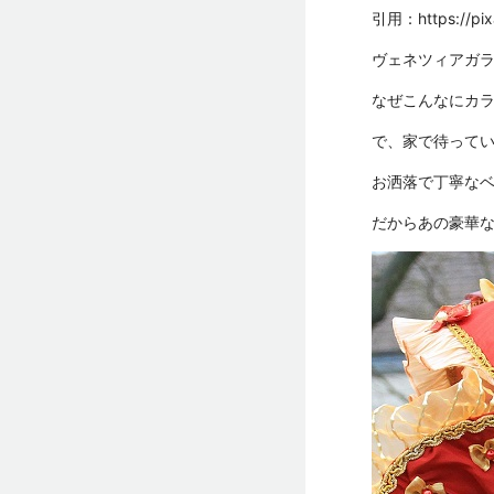
引用：
https://p
ヴェネツィアガ
なぜこんなにカ
で、家で待って
お洒落で丁寧な
だからあの豪華