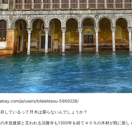
xabay.com/ja/users/bilaleldaou-5969228/
建存しているって
木は腐らないんでしょうか？
の木造建築と言われる法隆寺も1300年を経て４０％の木材が既に新し