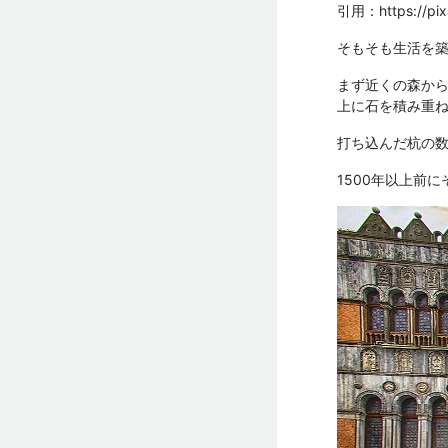
引用：
https://p
そもそも生活を
まず近くの森か
上に石を積み重
打ち込んだ杭の
1500年以上前