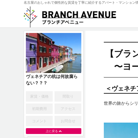
名古屋のおしゃれで個性的な賃貸を丁寧に紹介するアパート・マンション
【ブラ
〜ヨー
ヴェネチアの杭は何故腐ら
ない？？？
＜ヴェネチ
家賃・価格
間取り
世界の旅からシリ
初期費用
アクセス
コメント
お問合せ
上に戻る