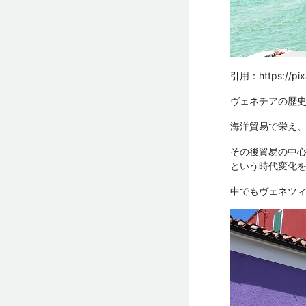
引用：
https://pi
ヴェネチアの歴
海洋貿易で栄え
その後貿易の中心
という時代変化
中でもヴェネツィ