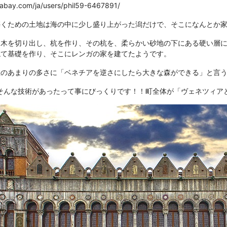
ixabay.com/ja/users/phil59-6467891/
築くための土地は海の中に少し盛り上がった潟だけで、そこになんとか
ら木を切り出し、杭を作り、その杭を、柔らかい砂地の下にある硬い層
ねて基礎を作り、そこにレンガの家を建てたようです。
数のあまりの多さに「ベネチアを逆さにしたら大きな森ができる」と言
にそんな技術があったって事にびっくりです！！町全体が「ヴェネツィ