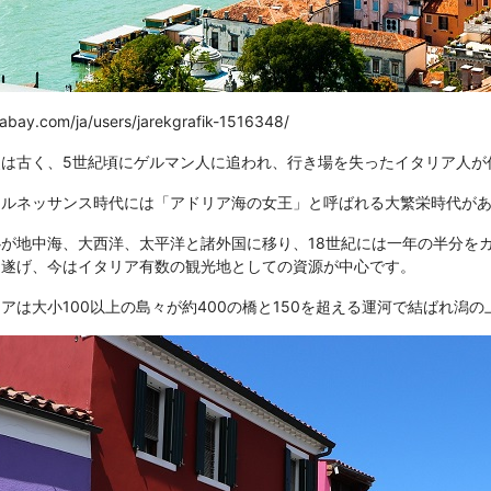
xabay.com/ja/users/jarekgrafik-1516348/
史は古く、5世紀頃にゲルマン人に追われ、行き場を失ったイタリア人が
、ルネッサンス時代には「アドリア海の女王」と呼ばれる大繁栄時代が
が地中海、大西洋、太平洋と諸外国に移り、18世紀には一年の半分を
を遂げ、今はイタリア有数の観光地としての資源が中心です。
アは大小100以上の島々が約400の橋と150を超える運河で結ばれ潟