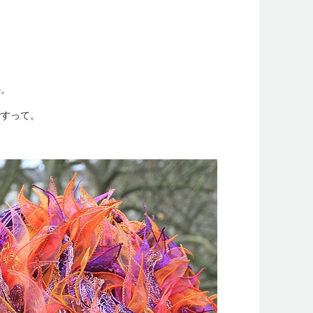
）
か。
ですって。