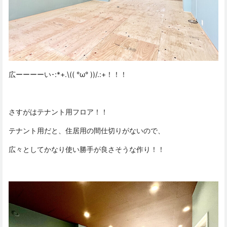
広ーーーーい･:*+.\(( °ω° ))/.:+！！！
さすがはテナント用フロア！！
テナント用だと、住居用の間仕切りがないので、
広々としてかなり使い勝手が良さそうな作り！！