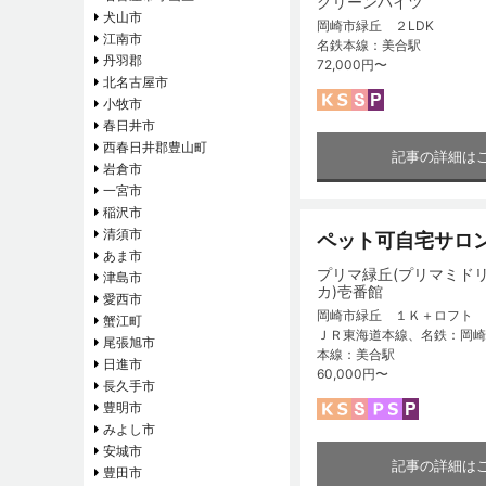
グリーンハイツ
犬山市
岡崎市緑丘 ２LDK
江南市
名鉄本線：美合駅
丹羽郡
72,000円〜
北名古屋市
小牧市
春日井市
西春日井郡豊山町
記事の詳細は
岩倉市
一宮市
稲沢市
清須市
ペット可自宅サロ
あま市
プリマ緑丘(プリマミド
津島市
カ)壱番館
愛西市
岡崎市緑丘 １Ｋ＋ロフト
蟹江町
ＪＲ東海道本線、名鉄：岡崎
尾張旭市
本線：美合駅
日進市
60,000円〜
長久手市
豊明市
みよし市
安城市
記事の詳細は
豊田市