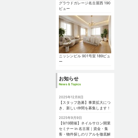
グラウドガレージ名古屋西
190
ビュー
ニッシンビル 901号室
189ビュ
ー
お知らせ
News & Topics
2025年12月8日
【スタッフ急募】事業拡大につ
き、新しい仲間を募集します！
2025年9月9日
【9/19開催】ネイルサロン開業
セミナー in 名古屋｜資金・集
客・物件探しのリアルを徹底解