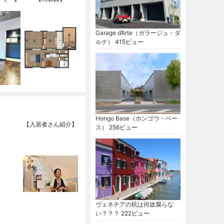
Garage d’Arte（ガラージュ・ダ
ルテ）
415ビュー
Hongo Base（ホンゴウ・ベー
【入居者さん紹介】
ス）
256ビュー
ヴェネチアの杭は何故腐らな
い？？？
222ビュー