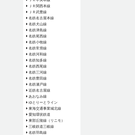
ＪＲ関西本線
ＪＲ武豊線
名鉄名古屋本線
名鉄犬山線
名鉄津島線
名鉄尾西線
名鉄小牧線
名鉄常滑線
名鉄河和線
名鉄知多線
名鉄西尾線
名鉄三河線
名鉄豊田線
名鉄瀬戸線
近鉄名古屋線
あおなみ線
ゆとりーとライン
東海交通事業城北線
愛知環状鉄道
東部丘陵線（リニモ）
三岐鉄道三岐線
名鉄羽島線