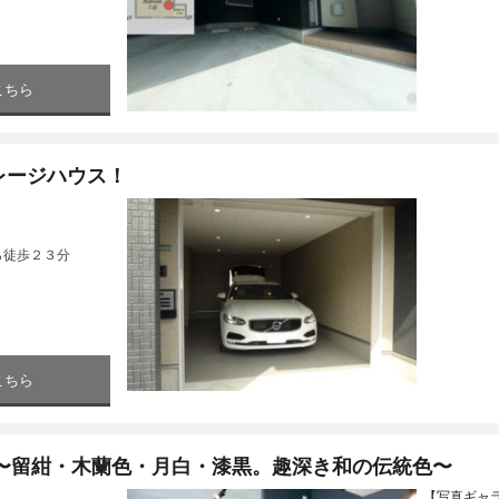
こちら
レージハウス！
ら徒歩２３分
こちら
 〜留紺・木蘭色・月白・漆黒。趣深き和の伝統色〜
【写真ギャ