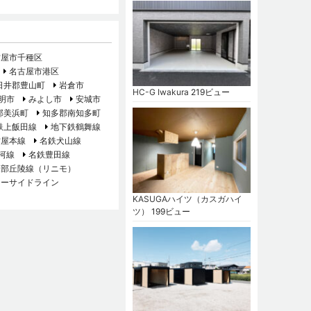
古屋市千種区
名古屋市港区
日井郡豊山町
岩倉市
HC-G Iwakura
219ビュー
明市
みよし市
安城市
郡美浜町
知多郡南知多町
鉄上飯田線
地下鉄鶴舞線
古屋本線
名鉄犬山線
河線
名鉄豊田線
東部丘陵線（リニモ）
シーサイドライン
KASUGAハイツ（カスガハイ
ツ）
199ビュー