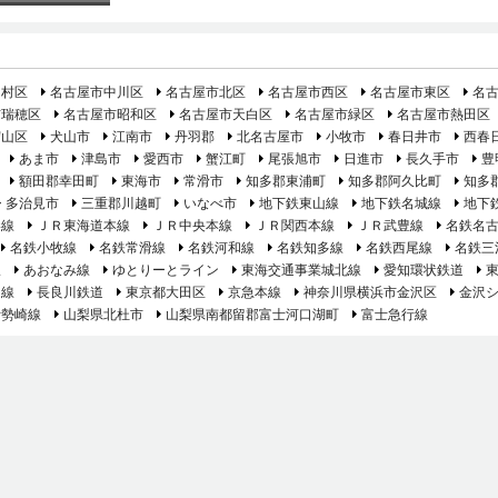
中村区
名古屋市中川区
名古屋市北区
名古屋市西区
名古屋市東区
名
市瑞穂区
名古屋市昭和区
名古屋市天白区
名古屋市緑区
名古屋市熱田区
守山区
犬山市
江南市
丹羽郡
北名古屋市
小牧市
春日井市
西春
あま市
津島市
愛西市
蟹江町
尾張旭市
日進市
長久手市
豊
額田郡幸田町
東海市
常滑市
知多郡東浦町
知多郡阿久比町
知多
多治見市
三重郡川越町
いなべ市
地下鉄東山線
地下鉄名城線
地下
港線
ＪＲ東海道本線
ＪＲ中央本線
ＪＲ関西本線
ＪＲ武豊線
名鉄名
名鉄小牧線
名鉄常滑線
名鉄河和線
名鉄知多線
名鉄西尾線
名鉄三
線
あおなみ線
ゆとりーとライン
東海交通事業城北線
愛知環状鉄道
島線
長良川鉄道
東京都大田区
京急本線
神奈川県横浜市金沢区
金沢
伊勢崎線
山梨県北杜市
山梨県南都留郡富士河口湖町
富士急行線