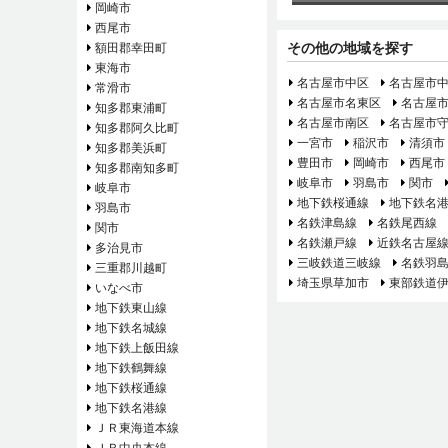
岡崎市
西尾市
その他の地域を探す
額田郡幸田町
東海市
名古屋市中区
名古屋市
常滑市
名古屋市名東区
名古屋
知多郡東浦町
名古屋市南区
名古屋市
知多郡阿久比町
一宮市
稲沢市
清須市
知多郡美浜町
豊田市
岡崎市
西尾市
知多郡南知多町
岐阜市
羽島市
関市
岐阜市
地下鉄桜通線
地下鉄名
羽島市
名鉄津島線
名鉄尾西線
関市
名鉄瀬戸線
近鉄名古屋
多治見市
三岐鉄道三岐線
名鉄羽
三重郡川越町
埼玉県草加市
東部鉄道
いなべ市
地下鉄東山線
地下鉄名城線
地下鉄上飯田線
地下鉄鶴舞線
地下鉄桜通線
地下鉄名港線
ＪＲ東海道本線
ＪＲ中央本線