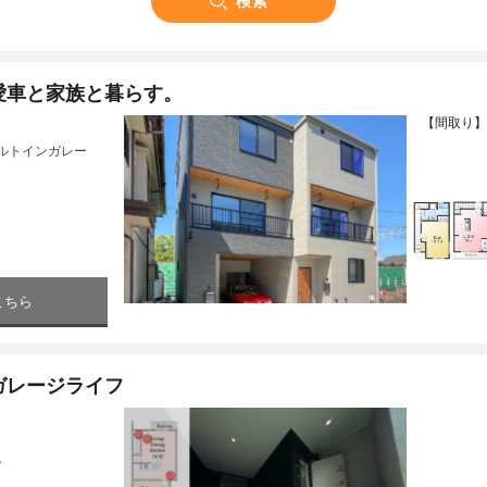
愛車と家族と暮らす。
【間取り】
ビルトインガレー
こちら
ガレージライフ
分