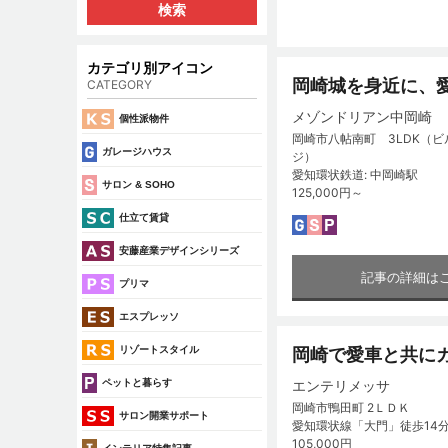
カテゴリ別アイコン
岡崎城を身近に、
CATEGORY
メゾンドリアン中岡崎
個性派物件
岡崎市八帖南町 3LDK（
ガレージハウス
ジ）
愛知環状鉄道: 中岡崎駅
サロン & SOHO
125,000円～
仕立て賃貸
安藤産業デザインシリーズ
記事の詳細は
プリマ
エスプレッソ
リゾートスタイル
岡崎で愛車と共に
ペットと暮らす
エンテリメッサ
岡崎市鴨田町 2ＬＤＫ
サロン開業サポート
愛知環状線「大門」徒歩14
105,000円