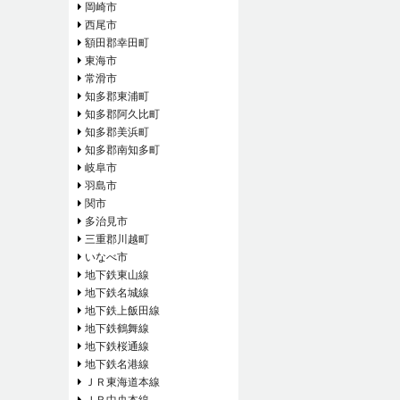
岡崎市
西尾市
額田郡幸田町
東海市
常滑市
知多郡東浦町
知多郡阿久比町
知多郡美浜町
知多郡南知多町
岐阜市
羽島市
関市
多治見市
三重郡川越町
いなべ市
地下鉄東山線
地下鉄名城線
地下鉄上飯田線
地下鉄鶴舞線
地下鉄桜通線
地下鉄名港線
ＪＲ東海道本線
ＪＲ中央本線