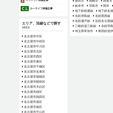
インテリア特集記事
豊田市
岡崎市
西尾市
岐阜市
羽島市
関市
カーライフ特集記事
地下鉄桜通線
地下鉄名
名鉄津島線
名鉄尾西線
名鉄瀬戸線
近鉄名古屋
エリア、沿線などで探す
三岐鉄道三岐線
名鉄羽
AREA
埼玉県草加市
東部鉄道
名古屋市中区
名古屋市中村区
名古屋市中川区
名古屋市北区
名古屋市西区
名古屋市東区
名古屋市千種区
名古屋市名東区
名古屋市瑞穂区
名古屋市昭和区
名古屋市天白区
名古屋市緑区
名古屋市熱田区
名古屋市港区
名古屋市南区
名古屋市守山区