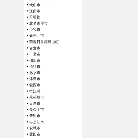
犬山市
江南市
丹羽郡
北名古屋市
小牧市
春日井市
西春日井郡豊山町
岩倉市
一宮市
稲沢市
清須市
あま市
津島市
愛西市
蟹江町
尾張旭市
日進市
長久手市
豊明市
みよし市
安城市
豊田市