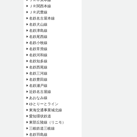
ＪＲ関西本線
ＪＲ武豊線
名鉄名古屋本線
名鉄犬山線
名鉄津島線
名鉄尾西線
名鉄小牧線
名鉄常滑線
名鉄河和線
名鉄知多線
名鉄西尾線
名鉄三河線
名鉄豊田線
名鉄瀬戸線
近鉄名古屋線
あおなみ線
ゆとりーとライン
東海交通事業城北線
愛知環状鉄道
東部丘陵線（リニモ）
三岐鉄道三岐線
名鉄羽島線