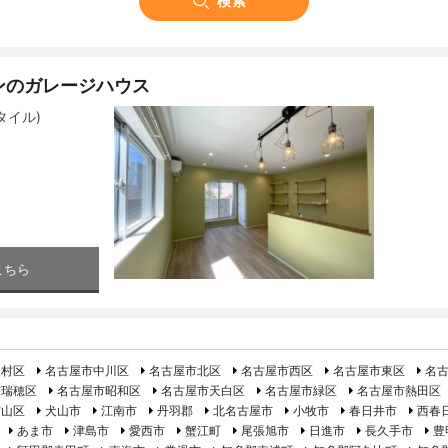
ンのガレージハウス
タイル)
こちら
中村区
名古屋市中川区
名古屋市北区
名古屋市西区
名古屋市東区
名
市瑞穂区
名古屋市昭和区
名古屋市天白区
名古屋市緑区
名古屋市熱田区
守山区
犬山市
江南市
丹羽郡
北名古屋市
小牧市
春日井市
西春
あま市
津島市
愛西市
蟹江町
尾張旭市
日進市
長久手市
豊