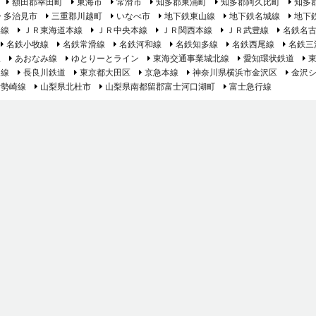
額田郡幸田町
東海市
常滑市
知多郡東浦町
知多郡阿久比町
知多
多治見市
三重郡川越町
いなべ市
地下鉄東山線
地下鉄名城線
地下
港線
ＪＲ東海道本線
ＪＲ中央本線
ＪＲ関西本線
ＪＲ武豊線
名鉄名
名鉄小牧線
名鉄常滑線
名鉄河和線
名鉄知多線
名鉄西尾線
名鉄三
線
あおなみ線
ゆとりーとライン
東海交通事業城北線
愛知環状鉄道
島線
長良川鉄道
東京都大田区
京急本線
神奈川県横浜市金沢区
金沢
伊勢崎線
山梨県北杜市
山梨県南都留郡富士河口湖町
富士急行線