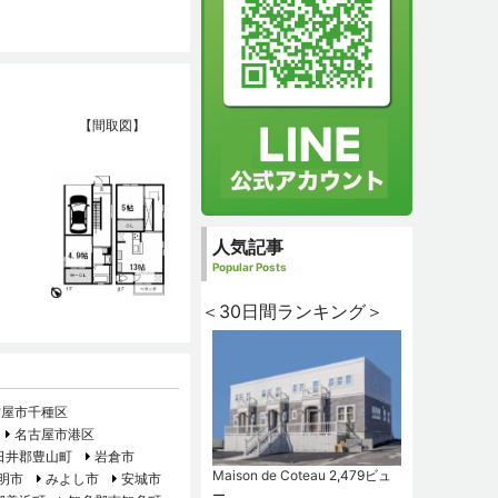
【間取図】
人気記事
Popular Posts
＜30日間ランキング＞
古屋市千種区
名古屋市港区
日井郡豊山町
岩倉市
Maison de Coteau
2,479ビュ
明市
みよし市
安城市
ー