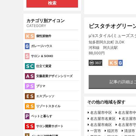
カテゴリ別アイコン
ピスタチオグリー
CATEGORY
μ’sスタイル(ミューズス
個性派物件
知多郡阿久比町 2LDK
ガレージハウス
河和線 阿久比駅
88,000円
サロン & SOHO
仕立て賃貸
安藤産業デザインシリーズ
記事の詳細は
プリマ
エスプレッソ
その他の地域を探す
リゾートスタイル
名古屋市中区
名古屋市
ペットと暮らす
名古屋市名東区
名古屋
名古屋市南区
名古屋市
サロン開業サポート
一宮市
稲沢市
清須市