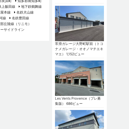
郡美浜町
知多郡南知多町
鉄上飯田線
地下鉄鶴舞線
古屋本線
名鉄犬山線
河線
名鉄豊田線
東部丘陵線（リニモ）
シーサイドライン
常滑ガレージ大野町駅前（トコ
ナメガレージ・オオノマチエキ
マエ）
1,152ビュー
Les Vents Provence（プレ募
集版）
686ビュー