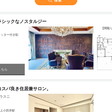
ラシックなノスタルジー
【間取
ャッター付き駐
こちら
コスパ良き住居兼サロン。
ラスニ
上小田井駅