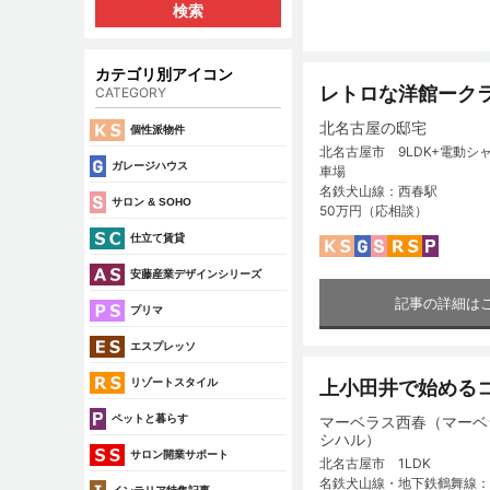
カテゴリ別アイコン
レトロな洋館ーク
CATEGORY
北名古屋の邸宅
個性派物件
北名古屋市 9LDK+電動シ
ガレージハウス
車場
名鉄犬山線：西春駅
サロン & SOHO
50万円（応相談）
仕立て賃貸
安藤産業デザインシリーズ
記事の詳細は
プリマ
エスプレッソ
リゾートスタイル
上小田井で始める
ペットと暮らす
マーベラス西春（マーベ
シハル）
サロン開業サポート
北名古屋市 1LDK
名鉄犬山線・地下鉄鶴舞線：