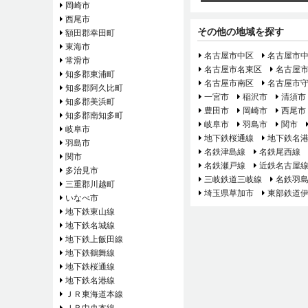
岡崎市
西尾市
その他の地域を探す
額田郡幸田町
東海市
名古屋市中区
名古屋市
常滑市
名古屋市名東区
名古屋
知多郡東浦町
名古屋市南区
名古屋市
知多郡阿久比町
一宮市
稲沢市
清須市
知多郡美浜町
豊田市
岡崎市
西尾市
知多郡南知多町
岐阜市
羽島市
関市
岐阜市
地下鉄桜通線
地下鉄名
羽島市
名鉄津島線
名鉄尾西線
関市
名鉄瀬戸線
近鉄名古屋
多治見市
三岐鉄道三岐線
名鉄羽
三重郡川越町
埼玉県草加市
東部鉄道
いなべ市
地下鉄東山線
地下鉄名城線
地下鉄上飯田線
地下鉄鶴舞線
地下鉄桜通線
地下鉄名港線
ＪＲ東海道本線
ＪＲ中央本線