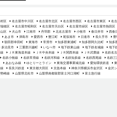
中村区
名古屋市中川区
名古屋市北区
名古屋市西区
名古屋市東区
名
市瑞穂区
名古屋市昭和区
名古屋市天白区
名古屋市緑区
名古屋市熱田区
守山区
犬山市
江南市
丹羽郡
北名古屋市
小牧市
春日井市
西春
あま市
津島市
愛西市
蟹江町
尾張旭市
日進市
長久手市
豊
額田郡幸田町
東海市
常滑市
知多郡東浦町
知多郡阿久比町
知多
多治見市
三重郡川越町
いなべ市
地下鉄東山線
地下鉄名城線
地下
港線
ＪＲ東海道本線
ＪＲ中央本線
ＪＲ関西本線
ＪＲ武豊線
名鉄名
名鉄小牧線
名鉄常滑線
名鉄河和線
名鉄知多線
名鉄西尾線
名鉄三
線
あおなみ線
ゆとりーとライン
東海交通事業城北線
愛知環状鉄道
島線
長良川鉄道
東京都大田区
京急本線
神奈川県横浜市金沢区
金沢
伊勢崎線
山梨県北杜市
山梨県南都留郡富士河口湖町
富士急行線