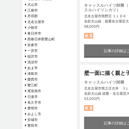
犬山市
キャッスルハイツ師勝（
スルハイツシカツ）
江南市
北名古屋市熊野庄 １ＬＤＫ
丹羽郡
名鉄犬山線：徳重名古屋芸大
北名古屋市
58,000円
小牧市
春日井市
西春日井郡豊山町
岩倉市
記事の詳細は
一宮市
稲沢市
清須市
あま市
壁一面に描く親と
津島市
愛西市
キャッスルハイツ師勝
蟹江町
北名古屋市熊之庄古井 ３Ｌ
尾張旭市
名鉄犬山線 徳重・名古屋芸
日進市
53,000円
長久手市
豊明市
みよし市
安城市
記事の詳細は
豊田市