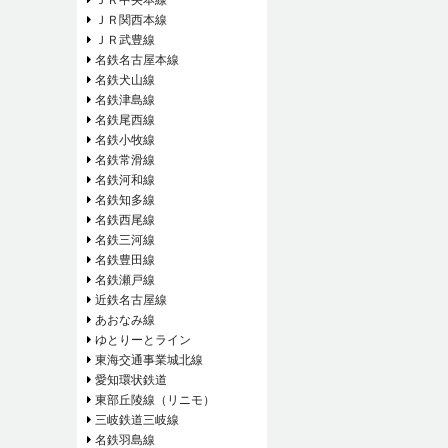
ＪＲ関西本線
ＪＲ武豊線
名鉄名古屋本線
名鉄犬山線
名鉄津島線
名鉄尾西線
名鉄小牧線
名鉄常滑線
名鉄河和線
名鉄知多線
名鉄西尾線
名鉄三河線
名鉄豊田線
名鉄瀬戸線
近鉄名古屋線
あおなみ線
ゆとりーとライン
東海交通事業城北線
愛知環状鉄道
東部丘陵線（リニモ）
三岐鉄道三岐線
名鉄羽島線