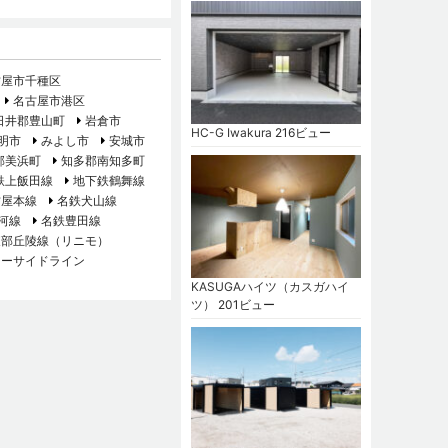
古屋市千種区
名古屋市港区
日井郡豊山町
岩倉市
HC-G Iwakura
216ビュー
明市
みよし市
安城市
郡美浜町
知多郡南知多町
鉄上飯田線
地下鉄鶴舞線
古屋本線
名鉄犬山線
河線
名鉄豊田線
東部丘陵線（リニモ）
シーサイドライン
KASUGAハイツ（カスガハイ
ツ）
201ビュー