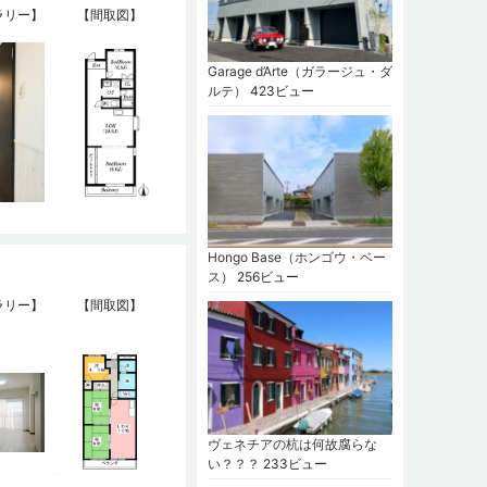
ラリー】
【間取図】
Garage d’Arte（ガラージュ・ダ
ルテ）
423ビュー
Hongo Base（ホンゴウ・ベー
ス）
256ビュー
ラリー】
【間取図】
ヴェネチアの杭は何故腐らな
い？？？
233ビュー