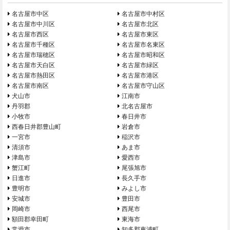
名古屋市中区
名古屋市中村区
名古屋市中川区
名古屋市北区
名古屋市西区
名古屋市東区
名古屋市千種区
名古屋市名東区
名古屋市瑞穂区
名古屋市昭和区
名古屋市天白区
名古屋市緑区
名古屋市熱田区
名古屋市港区
名古屋市南区
名古屋市守山区
犬山市
江南市
丹羽郡
北名古屋市
小牧市
春日井市
西春日井郡豊山町
岩倉市
一宮市
稲沢市
清須市
あま市
津島市
愛西市
蟹江町
尾張旭市
日進市
長久手市
豊明市
みよし市
安城市
豊田市
岡崎市
西尾市
額田郡幸田町
東海市
常滑市
知多郡東浦町