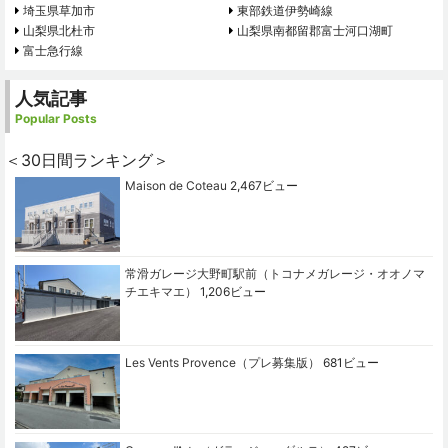
埼玉県草加市
東部鉄道伊勢崎線
山梨県北杜市
山梨県南都留郡富士河口湖町
富士急行線
人気記事
Popular Posts
＜30日間ランキング＞
Maison de Coteau
2,467ビュー
常滑ガレージ大野町駅前（トコナメガレージ・オオノマ
チエキマエ）
1,206ビュー
Les Vents Provence（プレ募集版）
681ビュー