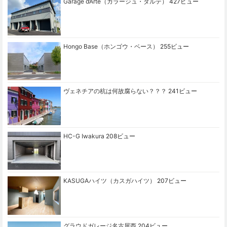
Garage d’Arte（ガラージュ・ダルテ）
427ビュー
Hongo Base（ホンゴウ・ベース）
255ビュー
ヴェネチアの杭は何故腐らない？？？
241ビュー
HC-G Iwakura
208ビュー
KASUGAハイツ（カスガハイツ）
207ビュー
グラウドガレージ名古屋西
204ビュー