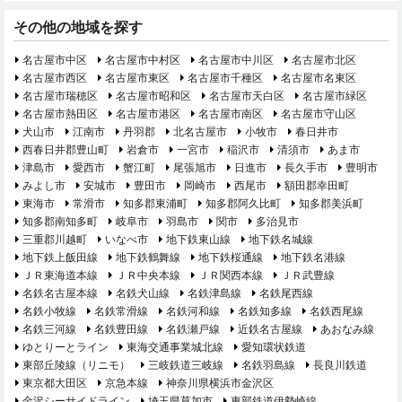
その他の地域を探す
名古屋市中区
名古屋市中村区
名古屋市中川区
名古屋市北区
名古屋市西区
名古屋市東区
名古屋市千種区
名古屋市名東区
名古屋市瑞穂区
名古屋市昭和区
名古屋市天白区
名古屋市緑区
名古屋市熱田区
名古屋市港区
名古屋市南区
名古屋市守山区
犬山市
江南市
丹羽郡
北名古屋市
小牧市
春日井市
西春日井郡豊山町
岩倉市
一宮市
稲沢市
清須市
あま市
津島市
愛西市
蟹江町
尾張旭市
日進市
長久手市
豊明市
みよし市
安城市
豊田市
岡崎市
西尾市
額田郡幸田町
東海市
常滑市
知多郡東浦町
知多郡阿久比町
知多郡美浜町
知多郡南知多町
岐阜市
羽島市
関市
多治見市
三重郡川越町
いなべ市
地下鉄東山線
地下鉄名城線
地下鉄上飯田線
地下鉄鶴舞線
地下鉄桜通線
地下鉄名港線
ＪＲ東海道本線
ＪＲ中央本線
ＪＲ関西本線
ＪＲ武豊線
名鉄名古屋本線
名鉄犬山線
名鉄津島線
名鉄尾西線
名鉄小牧線
名鉄常滑線
名鉄河和線
名鉄知多線
名鉄西尾線
名鉄三河線
名鉄豊田線
名鉄瀬戸線
近鉄名古屋線
あおなみ線
ゆとりーとライン
東海交通事業城北線
愛知環状鉄道
東部丘陵線（リニモ）
三岐鉄道三岐線
名鉄羽島線
長良川鉄道
東京都大田区
京急本線
神奈川県横浜市金沢区
金沢シーサイドライン
埼玉県草加市
東部鉄道伊勢崎線