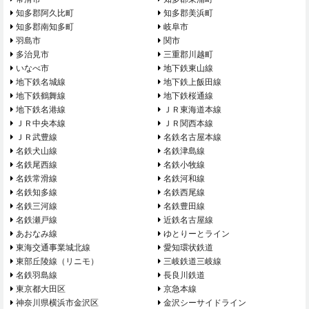
知多郡阿久比町
知多郡美浜町
知多郡南知多町
岐阜市
羽島市
関市
多治見市
三重郡川越町
いなべ市
地下鉄東山線
地下鉄名城線
地下鉄上飯田線
地下鉄鶴舞線
地下鉄桜通線
地下鉄名港線
ＪＲ東海道本線
ＪＲ中央本線
ＪＲ関西本線
ＪＲ武豊線
名鉄名古屋本線
名鉄犬山線
名鉄津島線
名鉄尾西線
名鉄小牧線
名鉄常滑線
名鉄河和線
名鉄知多線
名鉄西尾線
名鉄三河線
名鉄豊田線
名鉄瀬戸線
近鉄名古屋線
あおなみ線
ゆとりーとライン
東海交通事業城北線
愛知環状鉄道
東部丘陵線（リニモ）
三岐鉄道三岐線
名鉄羽島線
長良川鉄道
東京都大田区
京急本線
神奈川県横浜市金沢区
金沢シーサイドライン