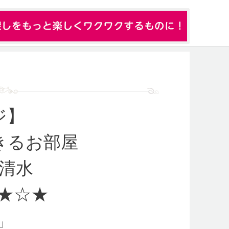
ジ】
きるお部屋
清水
★☆★
」