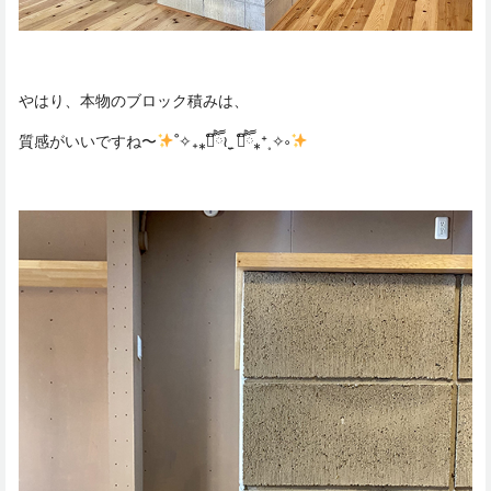
やはり、本物のブロック積みは、
質感がいいですね〜
˚✧₊⁎❝᷀ົཽ≀ˍ̮ ❝᷀ົཽ⁎⁺˳✧༚