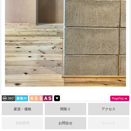
PageTop
後ろの壁の色とも、
家賃・価格
間取り
アクセス
床材の無垢のフローリングとも相性バッチリです！
初期費用
お問合せ
コメント