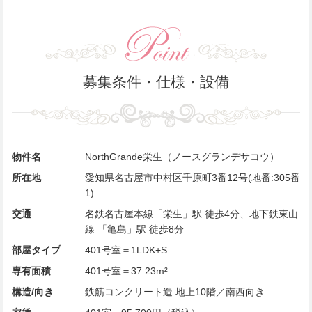
募集条件・仕様・設備
物件名
NorthGrande栄生（ノースグランデサコウ）
所在地
愛知県名古屋市中村区千原町3番12号(地番:305番
1)
交通
名鉄名古屋本線「栄生」駅 徒歩4分、地下鉄東山
線 「亀島」駅 徒歩8分
部屋タイプ
401号室＝1LDK+S
専有面積
401号室＝37.23m²
構造/向き
鉄筋コンクリート造 地上10階／南西向き