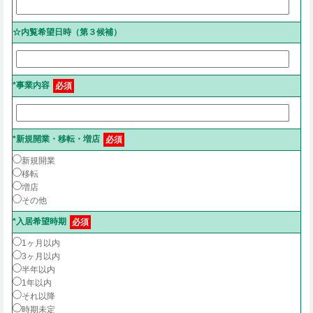
☆内覧希望日時（第３候補）
*事業内容
必須
*新規開業・移転・増店
必須
新規開業
移転
増店
その他
*入居希望時期
必須
1ヶ月以内
3ヶ月以内
半年以内
1年以内
それ以降
時期未定