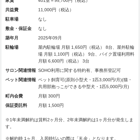
家賃
401室＝95,700円（税込）
共益費
11,000円（税込）
駐車場
なし
敷金・保証金
なし
築年月
2025年09月
駐輪場
屋内駐輪場 月額 1,650円（税込） 8台、屋外駐輪
場 月額 1,100円（税込） 9台、バイク置場利用料
月額 6,600円（税込） 3台
サロン関連情報
SOHO利用に関する特約有、事務所登記可
ペット関連情報
ペット飼育可(原則小型犬・1匹3,000円/月)(猫・
共用部抱っこができる中型犬・1匹5,000円/月)
町内会費
月額 300円
保証委託料
月額 1,500円
※1年未満解約は賃料2ヶ月分、2年未満解約は1ヶ月分が発生しま
す。
※解約時 1ヶ月、入居時払いの際は「礼金」となります。