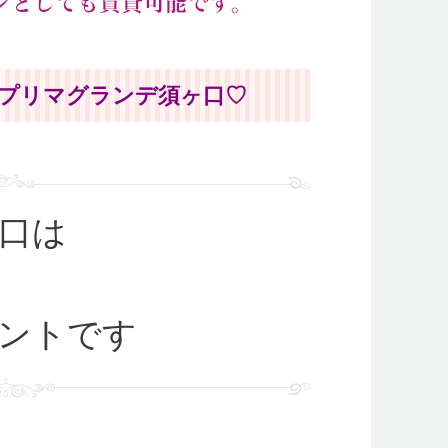
プリマグランデ須ヶ口♡
口は
ントです