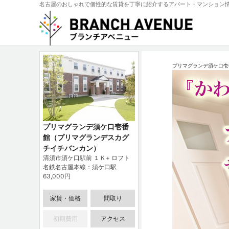
名古屋のおしゃれで個性的な賃貸を丁寧に紹介するアパート・マンション
プリマグランデ須ケ口壱
プリマグランデ須ケ口壱番
館（プリマグランデスカグ
チイチバンカン）
清須市須ケ口駅前 １Ｋ+ ロフト
名鉄名古屋本線：須ケ口駅
63,000円
家賃・価格
間取り
初期費用
アクセス