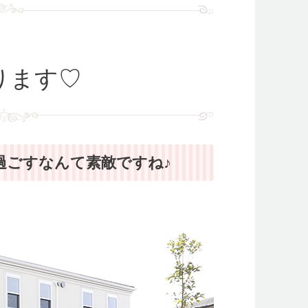
、
ります♡
過ごすなんて素敵ですね♪