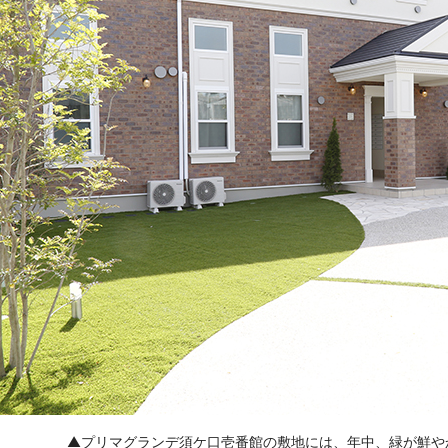
▲プリマグランデ須ケ口壱番館の敷地には、年中、緑が鮮や