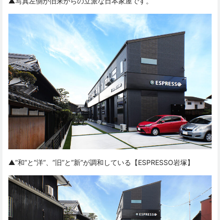
▲写真左側が旧来からの立派な日本家屋です。
▲”和”と”洋”、”旧”と”新”が調和している【ESPRESSO岩塚】