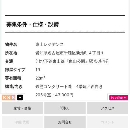
募集条件・仕様・設備
物件名
東山レジデンス
所在地
愛知県名古屋市千種区新池町４丁目１
交通
(1)地下鉄東山線『東山公園』駅 徒歩4分
部屋タイプ
1R
専有面積
22m²
構造/向き
鉄筋コンクリート造 4階建／西向き
家賃
205号室：43,000円
PageTop
共益費
管理費：2,000円
家賃・価格
間取り
アクセス
敷金・保証金
補修費分担金：１ヶ月
礼金
無し
初期費用
お問合せ
コメント
築年月
1985年02月