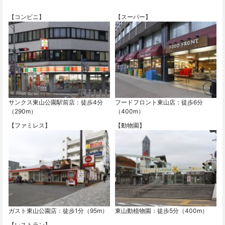
【コンビニ】
【スーパー】
サンクス東山公園駅前店：徒歩4分
フードフロント東山店：徒歩6分
（290m）
（400m）
【ファミレス】
【動物園】
ガスト東山公園店：徒歩1分（95m）
東山動植物園：徒歩5分（400m）
【レストラン】