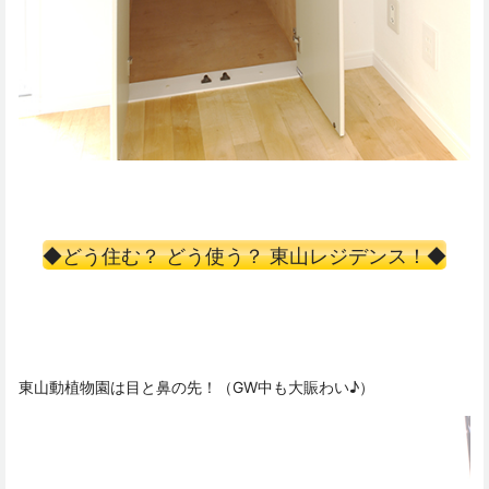
◆どう住む？ どう使う？ 東山レジデンス！◆
東山動植物園は目と鼻の先！（GW中も大賑わい♪）