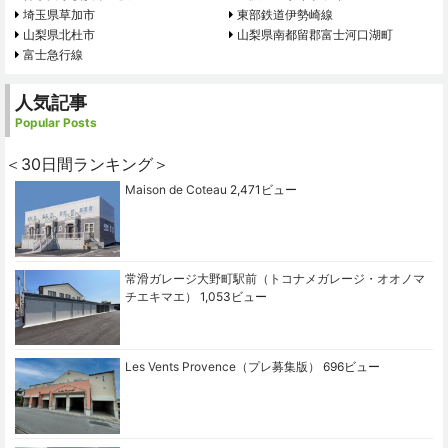
埼玉県草加市
東部鉄道伊勢崎線
山梨県北杜市
山梨県南都留郡富士河口湖町
富士急行線
人気記事
Popular Posts
＜30日間ランキング＞
Maison de Coteau
2,471ビュー
常滑ガレージ大野町駅前（トコナメガレージ・オオノマ
チエキマエ）
1,053ビュー
Les Vents Provence（プレ募集版）
696ビュー