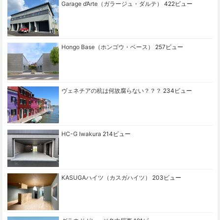
Garage d’Arte（ガラージュ・ダルテ）
422ビュー
Hongo Base（ホンゴウ・ベース）
257ビュー
ヴェネチアの杭は何故腐らない？？？
234ビュー
HC-G Iwakura
214ビュー
KASUGAハイツ（カスガハイツ）
203ビュー