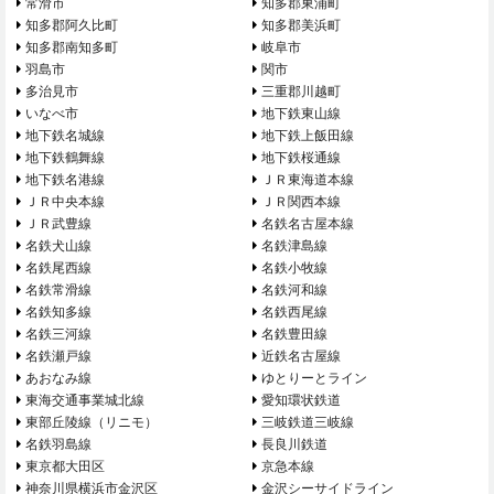
常滑市
知多郡東浦町
知多郡阿久比町
知多郡美浜町
知多郡南知多町
岐阜市
羽島市
関市
多治見市
三重郡川越町
いなべ市
地下鉄東山線
地下鉄名城線
地下鉄上飯田線
地下鉄鶴舞線
地下鉄桜通線
地下鉄名港線
ＪＲ東海道本線
ＪＲ中央本線
ＪＲ関西本線
ＪＲ武豊線
名鉄名古屋本線
名鉄犬山線
名鉄津島線
名鉄尾西線
名鉄小牧線
名鉄常滑線
名鉄河和線
名鉄知多線
名鉄西尾線
名鉄三河線
名鉄豊田線
名鉄瀬戸線
近鉄名古屋線
あおなみ線
ゆとりーとライン
東海交通事業城北線
愛知環状鉄道
東部丘陵線（リニモ）
三岐鉄道三岐線
名鉄羽島線
長良川鉄道
東京都大田区
京急本線
神奈川県横浜市金沢区
金沢シーサイドライン