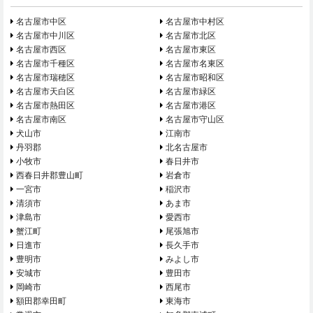
名古屋市中区
名古屋市中村区
名古屋市中川区
名古屋市北区
名古屋市西区
名古屋市東区
名古屋市千種区
名古屋市名東区
名古屋市瑞穂区
名古屋市昭和区
名古屋市天白区
名古屋市緑区
名古屋市熱田区
名古屋市港区
名古屋市南区
名古屋市守山区
犬山市
江南市
丹羽郡
北名古屋市
小牧市
春日井市
西春日井郡豊山町
岩倉市
一宮市
稲沢市
清須市
あま市
津島市
愛西市
蟹江町
尾張旭市
日進市
長久手市
豊明市
みよし市
安城市
豊田市
岡崎市
西尾市
額田郡幸田町
東海市