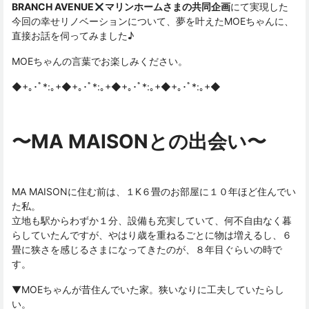
BRANCH AVENUE
マリンホームさまの共同企画
にて実現した
今回の幸せリノベーションについて、夢を叶えたMOEちゃんに、
直接お話を伺ってみました♪
MOEちゃんの言葉でお楽しみください。
◆+｡･ﾟ*:｡+◆+｡･ﾟ*:｡+◆+｡･ﾟ*:｡+◆+｡･ﾟ*:｡+◆
〜MA MAISONとの出会い〜
MA MAISONに住む前は、１K６畳のお部屋に１０年ほど住んでい
た私。
立地も駅からわずか１分、設備も充実していて、何不自由なく暮
らしていたんですが、やはり歳を重ねるごとに物は増えるし、６
畳に狭さを感じるさまになってきたのが、８年目ぐらいの時で
す。
▼MOEちゃんが昔住んでいた家。狭いなりに工夫していたらし
い。