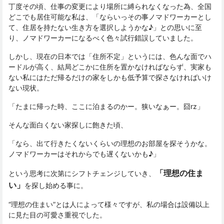
丁度その頃、仕事の変更により場所に縛られなくなった為、全国
どこでも居住可能な私は、「ならいっその事ノマドワーカーとし
て、住居を持たない生き方を選択しようかな♪」との思いに至
り、ノマドワーカーになるべく色々試行錯誤していました。
しかし、現在の日本では「住所不定」というには、色んな面でハ
ードルが高く、結局どこかに住所を置かなければならず、実家も
ない私にはただ帰るだけの家をしかも低予算で探さなければいけ
ない現状。
「たまに帰った時、ここに泊まるのかー。狭いなぁー。囧rz」
そんな面白くない家探しに飽きた頃、
「なら、出て行きたくないくらいの理想のお部屋を探そうかな。
ノマドワーカーはそれからでも遅くないかも♪」
「理想の住ま
という思考に次第にシフトチェンジしていき、
い」
を探し始める事に。
“理想の住まい”とは人によって様々ですが、私の場合は設備以上
に見た目の可愛さ重視でした。