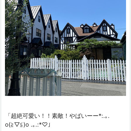
「超絶可愛い！！素敵！やばいーー*:.｡.
o(≧▽≦)o .｡.:*♡」