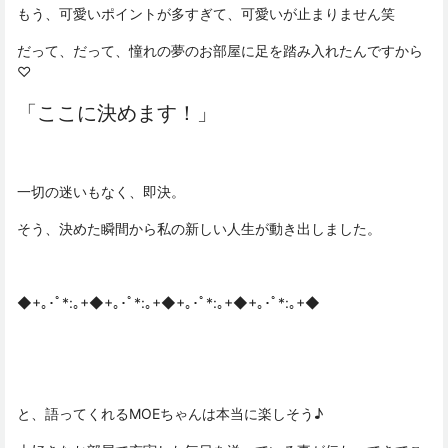
もう、可愛いポイントが多すぎて、可愛いが止まりません笑
だって、だって、憧れの夢のお部屋に足を踏み入れたんですから
♡
「ここに決めます！」
一切の迷いもなく、即決。
そう、決めた瞬間から私の新しい人生が動き出しました。
◆+｡･ﾟ*:｡+◆+｡･ﾟ*:｡+◆+｡･ﾟ*:｡+◆+｡･ﾟ*:｡+◆
と、語ってくれるMOEちゃんは本当に楽しそう♪