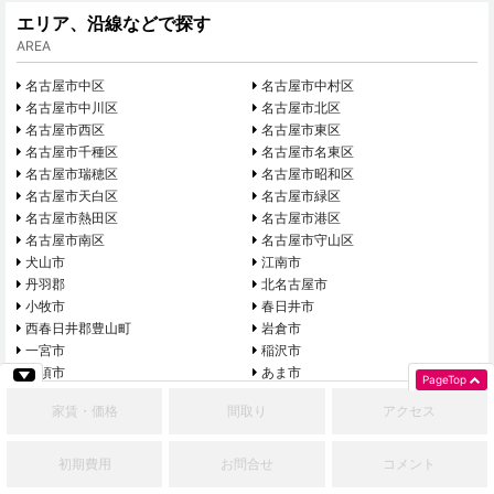
エリア、沿線などで探す
AREA
名古屋市中区
名古屋市中村区
名古屋市中川区
名古屋市北区
名古屋市西区
名古屋市東区
名古屋市千種区
名古屋市名東区
名古屋市瑞穂区
名古屋市昭和区
名古屋市天白区
名古屋市緑区
名古屋市熱田区
名古屋市港区
名古屋市南区
名古屋市守山区
犬山市
江南市
丹羽郡
北名古屋市
小牧市
春日井市
西春日井郡豊山町
岩倉市
一宮市
稲沢市
清須市
あま市
PageTop
津島市
愛西市
家賃・価格
間取り
アクセス
蟹江町
尾張旭市
日進市
長久手市
豊明市
みよし市
初期費用
お問合せ
コメント
安城市
豊田市