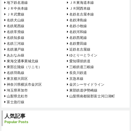
地下鉄名港線
ＪＲ東海道本線
ＪＲ中央本線
ＪＲ関西本線
ＪＲ武豊線
名鉄名古屋本線
名鉄犬山線
名鉄津島線
名鉄尾西線
名鉄小牧線
名鉄常滑線
名鉄河和線
名鉄知多線
名鉄西尾線
名鉄三河線
名鉄豊田線
名鉄瀬戸線
近鉄名古屋線
あおなみ線
ゆとりーとライン
東海交通事業城北線
愛知環状鉄道
東部丘陵線（リニモ）
三岐鉄道三岐線
名鉄羽島線
長良川鉄道
東京都大田区
京急本線
神奈川県横浜市金沢区
金沢シーサイドライン
埼玉県草加市
東部鉄道伊勢崎線
山梨県北杜市
山梨県南都留郡富士河口湖町
富士急行線
人気記事
Popular Posts