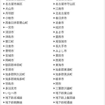
名古屋市南区
名古屋市守山区
犬山市
江南市
丹羽郡
北名古屋市
小牧市
春日井市
西春日井郡豊山町
岩倉市
一宮市
稲沢市
清須市
あま市
津島市
愛西市
蟹江町
尾張旭市
日進市
長久手市
豊明市
みよし市
安城市
豊田市
岡崎市
西尾市
額田郡幸田町
東海市
常滑市
知多郡東浦町
知多郡阿久比町
知多郡美浜町
知多郡南知多町
岐阜市
羽島市
関市
多治見市
三重郡川越町
いなべ市
地下鉄東山線
地下鉄名城線
地下鉄上飯田線
地下鉄鶴舞線
地下鉄桜通線