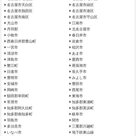
名古屋市天白区
名古屋市緑区
名古屋市熱田区
名古屋市港区
名古屋市南区
名古屋市守山区
犬山市
江南市
丹羽郡
北名古屋市
小牧市
春日井市
西春日井郡豊山町
岩倉市
一宮市
稲沢市
清須市
あま市
津島市
愛西市
蟹江町
尾張旭市
日進市
長久手市
豊明市
みよし市
安城市
豊田市
岡崎市
西尾市
額田郡幸田町
東海市
常滑市
知多郡東浦町
知多郡阿久比町
知多郡美浜町
知多郡南知多町
岐阜市
羽島市
関市
多治見市
三重郡川越町
いなべ市
地下鉄東山線