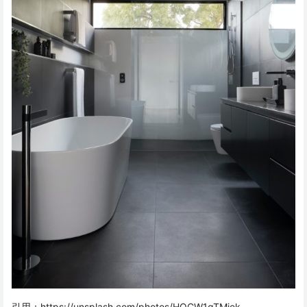
引用：
https://unsplash.com/photos/HQCW1gTMjek