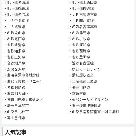
地下鉄名城線
地下鉄上飯田線
地下鉄鶴舞線
地下鉄桜通線
地下鉄名港線
ＪＲ東海道本線
ＪＲ中央本線
ＪＲ関西本線
ＪＲ武豊線
名鉄名古屋本線
名鉄犬山線
名鉄津島線
名鉄尾西線
名鉄小牧線
名鉄常滑線
名鉄河和線
名鉄知多線
名鉄西尾線
名鉄三河線
名鉄豊田線
名鉄瀬戸線
近鉄名古屋線
あおなみ線
ゆとりーとライン
東海交通事業城北線
愛知環状鉄道
東部丘陵線（リニモ）
三岐鉄道三岐線
名鉄羽島線
長良川鉄道
東京都大田区
京急本線
神奈川県横浜市金沢区
金沢シーサイドライン
埼玉県草加市
東部鉄道伊勢崎線
山梨県北杜市
山梨県南都留郡富士河口湖町
富士急行線
人気記事