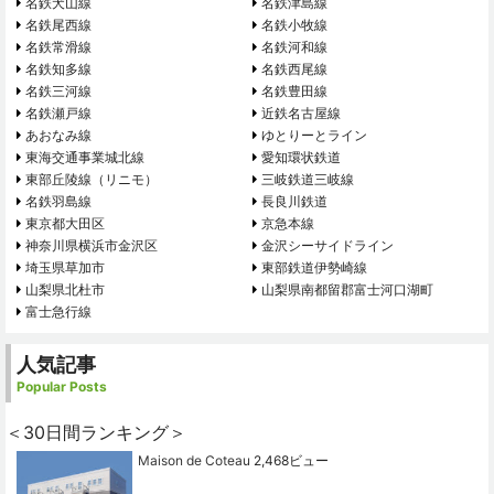
名鉄犬山線
名鉄津島線
名鉄尾西線
名鉄小牧線
名鉄常滑線
名鉄河和線
名鉄知多線
名鉄西尾線
名鉄三河線
名鉄豊田線
名鉄瀬戸線
近鉄名古屋線
あおなみ線
ゆとりーとライン
東海交通事業城北線
愛知環状鉄道
東部丘陵線（リニモ）
三岐鉄道三岐線
名鉄羽島線
長良川鉄道
東京都大田区
京急本線
神奈川県横浜市金沢区
金沢シーサイドライン
埼玉県草加市
東部鉄道伊勢崎線
山梨県北杜市
山梨県南都留郡富士河口湖町
富士急行線
人気記事
Popular Posts
＜30日間ランキング＞
Maison de Coteau
2,468ビュー