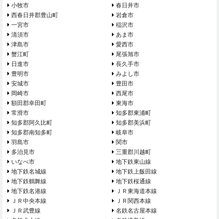
小牧市
春日井市
西春日井郡豊山町
岩倉市
一宮市
稲沢市
清須市
あま市
津島市
愛西市
蟹江町
尾張旭市
日進市
長久手市
豊明市
みよし市
安城市
豊田市
岡崎市
西尾市
額田郡幸田町
東海市
常滑市
知多郡東浦町
知多郡阿久比町
知多郡美浜町
知多郡南知多町
岐阜市
羽島市
関市
多治見市
三重郡川越町
いなべ市
地下鉄東山線
地下鉄名城線
地下鉄上飯田線
地下鉄鶴舞線
地下鉄桜通線
地下鉄名港線
ＪＲ東海道本線
ＪＲ中央本線
ＪＲ関西本線
ＪＲ武豊線
名鉄名古屋本線