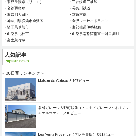
東部丘陵線（リニモ）
三岐鉄道三岐線
名鉄羽島線
長良川鉄道
東京都大田区
京急本線
神奈川県横浜市金沢区
金沢シーサイドライン
埼玉県草加市
東部鉄道伊勢崎線
山梨県北杜市
山梨県南都留郡富士河口湖町
富士急行線
人気記事
Popular Posts
＜30日間ランキング＞
Maison de Coteau
2,467ビュー
常滑ガレージ大野町駅前（トコナメガレージ・オオノマ
チエキマエ）
1,206ビュー
Les Vents Provence（プレ募集版）
681ビュー