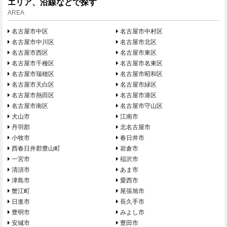
エリア、沿線などで探す
AREA
名古屋市中区
名古屋市中村区
名古屋市中川区
名古屋市北区
名古屋市西区
名古屋市東区
名古屋市千種区
名古屋市名東区
名古屋市瑞穂区
名古屋市昭和区
名古屋市天白区
名古屋市緑区
名古屋市熱田区
名古屋市港区
名古屋市南区
名古屋市守山区
犬山市
江南市
丹羽郡
北名古屋市
小牧市
春日井市
西春日井郡豊山町
岩倉市
一宮市
稲沢市
清須市
あま市
津島市
愛西市
蟹江町
尾張旭市
日進市
長久手市
豊明市
みよし市
安城市
豊田市