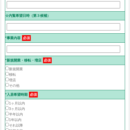
☆内覧希望日時（第３候補）
*事業内容
必須
*新規開業・移転・増店
必須
新規開業
移転
増店
その他
*入居希望時期
必須
1ヶ月以内
3ヶ月以内
半年以内
1年以内
それ以降