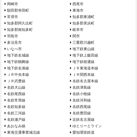
岡崎市
西尾市
額田郡幸田町
東海市
常滑市
知多郡東浦町
知多郡阿久比町
知多郡美浜町
知多郡南知多町
岐阜市
羽島市
関市
多治見市
三重郡川越町
いなべ市
地下鉄東山線
地下鉄名城線
地下鉄上飯田線
地下鉄鶴舞線
地下鉄桜通線
地下鉄名港線
ＪＲ東海道本線
ＪＲ中央本線
ＪＲ関西本線
ＪＲ武豊線
名鉄名古屋本線
名鉄犬山線
名鉄津島線
名鉄尾西線
名鉄小牧線
名鉄常滑線
名鉄河和線
名鉄知多線
名鉄西尾線
名鉄三河線
名鉄豊田線
名鉄瀬戸線
近鉄名古屋線
あおなみ線
ゆとりーとライン
東海交通事業城北線
愛知環状鉄道