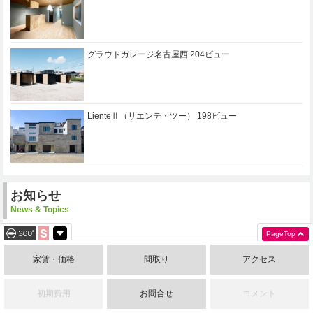
グラウドガレージ名古屋西
204ビュー
LienteⅡ（リエンテ・ツー）
198ビュー
お知らせ
News & Topics
PageTop
2025年12月8日
【スタッフ急募】事業拡大につき、新しい仲間を募集します！
家賃・価格
間取り
アクセス
2025年9月9日
【9/19開催】ネイルサロン開業セミナー in 名古屋｜資金・集客・物件探しの
初期費用
お問合せ
コメント
リアルを徹底解説！