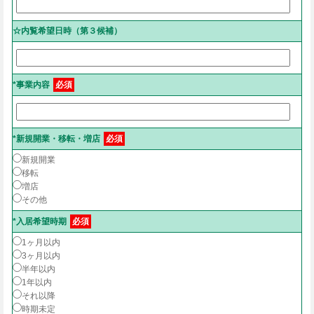
☆内覧希望日時（第３候補）
*事業内容
必須
*新規開業・移転・増店
必須
新規開業
移転
増店
その他
*入居希望時期
必須
1ヶ月以内
3ヶ月以内
半年以内
1年以内
それ以降
時期未定