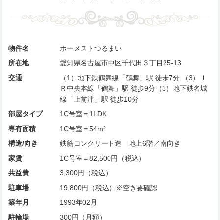
物件名
ホーメストつるまい
所在地
愛知県名古屋市中区千代田３丁目25-13
交通
（1）地下鉄鶴舞線「鶴舞」駅 徒歩7分 （3）Ｊ
Ｒ中央本線「鶴舞」駅 徒歩9分（3）地下鉄名城
線「上前津」駅 徒歩10分
部屋タイプ
1C号室＝1LDK
専有面積
1C号室＝54m²
構造/向き
鉄筋コンクリート造 地上6階／南向き
家賃
1C号室＝82,500円（税込）
共益費
3,300円（税込）
駐車場
19,800円（税込）※空き要確認
築年月
1993年02月
駐輪場
300円（月額）