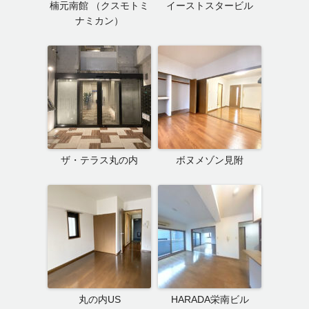
楠元南館 （クスモトミ
イーストスタービル
ナミカン）
ザ・テラス丸の内
ボヌメゾン見附
丸の内US
HARADA栄南ビル