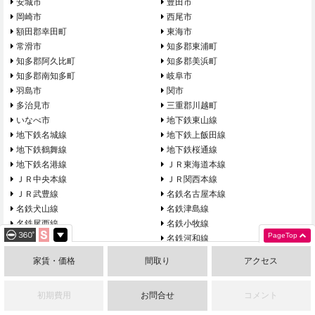
安城市
豊田市
岡崎市
西尾市
額田郡幸田町
東海市
常滑市
知多郡東浦町
知多郡阿久比町
知多郡美浜町
知多郡南知多町
岐阜市
羽島市
関市
多治見市
三重郡川越町
いなべ市
地下鉄東山線
地下鉄名城線
地下鉄上飯田線
地下鉄鶴舞線
地下鉄桜通線
地下鉄名港線
ＪＲ東海道本線
ＪＲ中央本線
ＪＲ関西本線
ＪＲ武豊線
名鉄名古屋本線
名鉄犬山線
名鉄津島線
名鉄尾西線
名鉄小牧線
PageTop
名鉄常滑線
名鉄河和線
名鉄知多線
名鉄西尾線
家賃・価格
間取り
アクセス
名鉄三河線
名鉄豊田線
名鉄瀬戸線
近鉄名古屋線
初期費用
お問合せ
コメント
あおなみ線
ゆとりーとライン
東海交通事業城北線
愛知環状鉄道