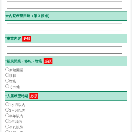
☆内覧希望日時（第３候補）
*事業内容
必須
*新規開業・移転・増店
必須
新規開業
移転
増店
その他
*入居希望時期
必須
1ヶ月以内
3ヶ月以内
半年以内
1年以内
それ以降