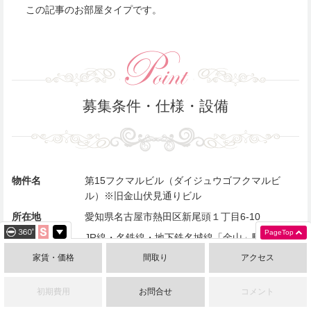
この記事のお部屋タイプです。
募集条件・仕様・設備
物件名
第15フクマルビル（ダイジュウゴフクマルビ
ル）※旧金山伏見通りビル
所在地
愛知県名古屋市熱田区新尾頭１丁目6-10
PageTop
交通
JR線・名鉄線・地下鉄名城線「金山」駅南口 徒
歩5分
家賃・価格
間取り
アクセス
部屋タイプ
803号室＝1K
初期費用
お問合せ
コメント
専有面積
803号室＝31.69m²