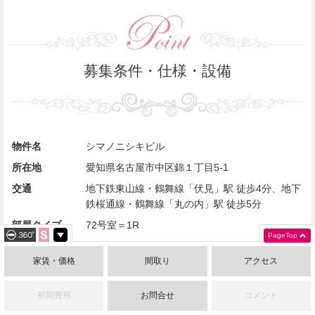
募集条件・仕様・設備
物件名
シマノニシキビル
所在地
愛知県名古屋市中区錦１丁目5-1
交通
地下鉄東山線・鶴舞線「伏見」駅 徒歩4分、地下
鉄桜通線・鶴舞線「丸の内」駅 徒歩5分
部屋タイプ
72号室＝1R
PageTop
専有面積
72号室=26㎡
家賃・価格
間取り
アクセス
構造/向き
鉄骨鉄筋コンクリート造 地上7階 ／西向き
家賃
72号室=72,600円（税込）
初期費用
お問合せ
コメント
共益費
5,500円（税込）