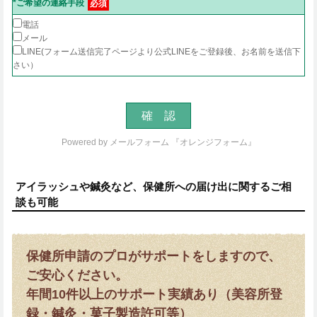
*ご希望の連絡手段
必須
電話
メール
LINE(フォーム送信完了ページより公式LINEをご登録後、お名前を送信下
さい）
Powered by
メールフォーム 『オレンジフォーム』
アイラッシュや鍼灸など、保健所への届け出に関するご相
談も可能
保健所申請のプロがサポートをしますので、
ご安心ください。
年間10件以上のサポート実績あり（美容所登
録・鍼灸・菓子製造許可等）