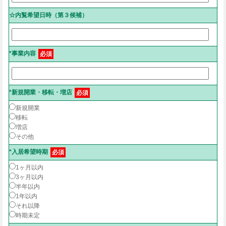
☆内覧希望日時（第３候補）
*事業内容
必須
*新規開業・移転・増店
必須
新規開業
移転
増店
その他
*入居希望時期
必須
1ヶ月以内
3ヶ月以内
半年以内
1年以内
それ以降
時期未定