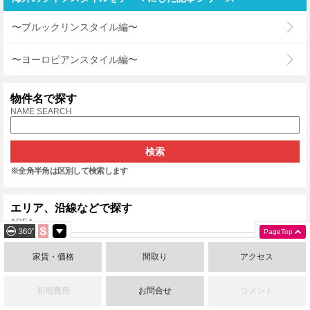
〜ブルックリンスタイル編〜
〜ヨーロピアンスタイル編〜
物件名で探す
NAME SEARCH
※全角半角は区別して検索します
エリア、沿線などで探す
AREA
PageTop
名古屋市中区
名古屋市中村区
家賃・価格
間取り
アクセス
名古屋市中川区
名古屋市北区
名古屋市西区
名古屋市東区
初期費用
お問合せ
コメント
名古屋市千種区
名古屋市名東区
名古屋市瑞穂区
名古屋市昭和区