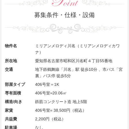
募集条件・仕様・設備
物件名
ミリアンメロディ川名（ミリアンメロディカワ
ナ）
所在地
愛知県名古屋市昭和区川名町４丁目55番地
交通
地下鉄鶴舞線「川名」駅 徒歩10分 、市バス「宮
裏」バス停 徒歩5分
部屋タイプ
406号室＝1K
専有面積
406号室=20.06㎡
構造/向き
鉄筋コンクリート造 地上5階
家賃
406号室= 38,500円（税込）
共益費
2,200円（税込）
駐車場
なし