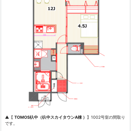
▲【
TOMOS杁中（杁中スカイタウンA棟 ）
】1002号室の間取り
です。