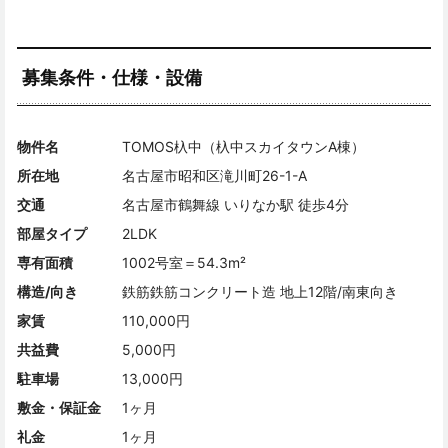
募集条件・仕様・設備
物件名
TOMOS杁中（杁中スカイタウンA棟）
所在地
名古屋市昭和区滝川町26-1-A
交通
名古屋市鶴舞線 いりなか駅 徒歩4分
部屋タイプ
2LDK
専有面積
1002号室＝54.3m²
構造/向き
鉄筋鉄筋コンクリート造 地上12階/南東向き
家賃
110,000円
共益費
5,000円
駐車場
13,000円
敷金・保証金
1ヶ月
礼金
1ヶ月