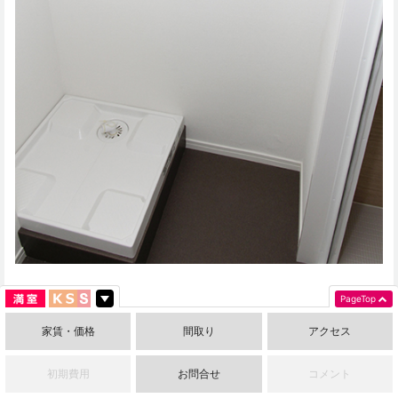
PageTop
こちらはバスルーム！ 新設されたユニットバスで、追い炊き式で
家賃・価格
間取り
アクセス
す！
木目調の壁は温もりがあり、落ち着く雰囲気の中でのリラックス
初期費用
お問合せ
コメント
☆バスタイム♪