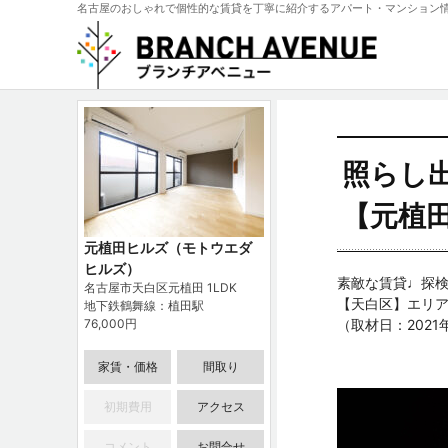
名古屋のおしゃれで個性的な賃貸を丁寧に紹介するアパート・マンション
照らし
【元植田
元植田ヒルズ（モトウエダ
ヒルズ）
素敵な賃貸♩探検
名古屋市天白区元植田 1LDK
【天白区】エリ
地下鉄鶴舞線：植田駅
76,000円
（取材日：2021
家賃・価格
間取り
初期費用
アクセス
コメント
お問合せ