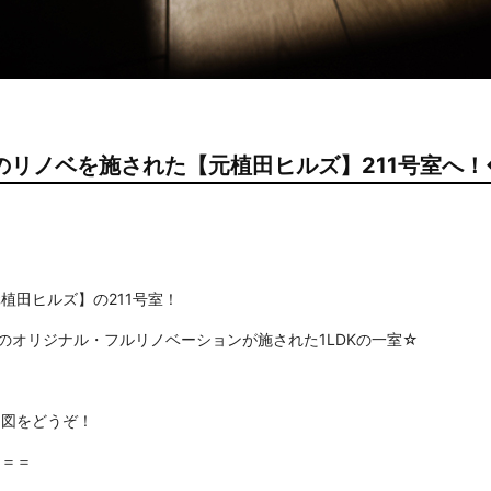
Sのリノベを施された【元植田ヒルズ】211号室へ！
植田ヒルズ】の211号室！
ズのオリジナル・フルリノベーションが施された1LDKの一室☆
り図をどうぞ！
＝＝＝