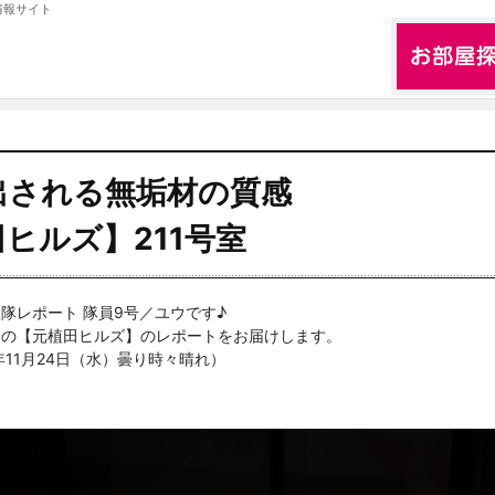
情報サイト
出される無垢材の質感
ヒルズ】211号室
隊レポート 隊員9号／ユウです♪
アの【元植田ヒルズ】のレポートをお届けします。
年11月24日（水）曇り時々晴れ）