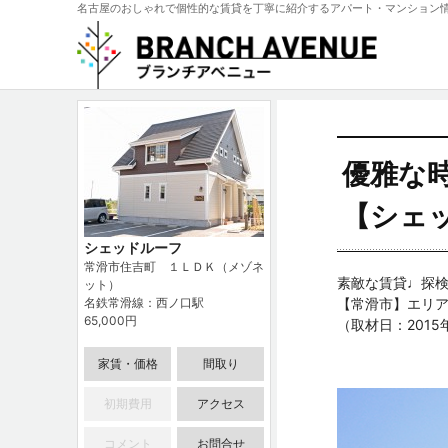
名古屋のおしゃれで個性的な賃貸を丁寧に紹介するアパート・マンション
優雅な
【シェ
シェッドルーフ
常滑市住吉町 １ＬＤＫ（メゾネ
素敵な賃貸♩探検
ット）
名鉄常滑線：西ノ口駅
【常滑市】エリ
65,000円
（取材日：201
家賃・価格
間取り
初期費用
アクセス
コメント
お問合せ