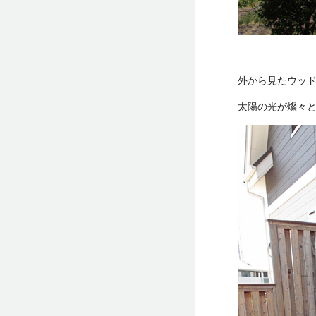
外から見たウッ
太陽の光が燦々