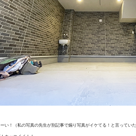
ろーい！（私の写真の先生が別記事で煽り写真がイケてる！と言ってい