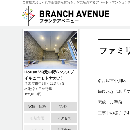
名古屋のおしゃれで個性的な賃貸を丁寧に紹介するアパート・マンション
ファミ
House VQ元中野(ハウスブ
イキューモトナカノ)
名古屋市中川区
名古屋市中川区 2LDK＋S
名港線：日比野駅
毎度おなじみ「
155,000円
完成一歩手前！
家賃・価格
間取り
工事中の様子です
初期費用
アクセス
コメント
お問合せ