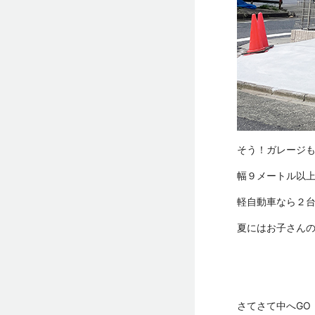
そう！ガレージ
幅９メートル以
軽自動車なら２
夏にはお子さん
さてさて中へGO