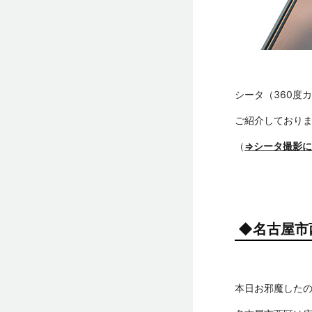
シータ（360度
ご紹介しており
（
⇒シータ撮影に
◆名古屋市
本日お邪魔した