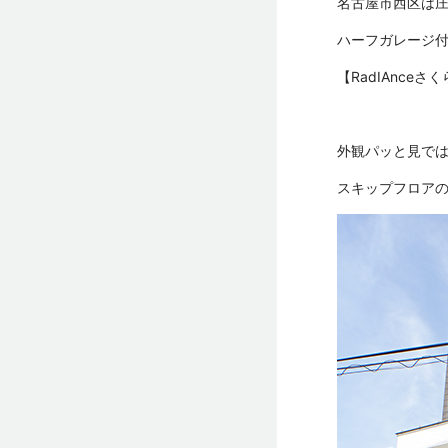
名古屋市西区は
ハーフガレージ
【RadIAnce
外観パッと見では
スキップフロア