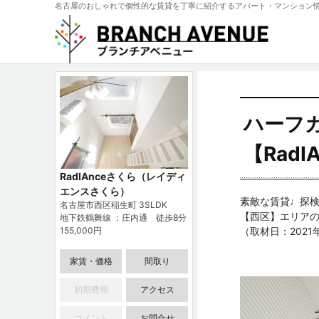
名古屋のおしゃれで個性的な賃貸を丁寧に紹介するアパート・マンション
ハーフ
【Rad
RadIAnceさくら（レイディ
エンスさくら）
素敵な賃貸♩探検
名古屋市西区稲生町 3SLDK
【西区】エリアの
地下鉄鶴舞線 ：庄内通 徒歩8分
155,000円
（取材日：2021
家賃・価格
間取り
初期費用
アクセス
コメント
お問合せ