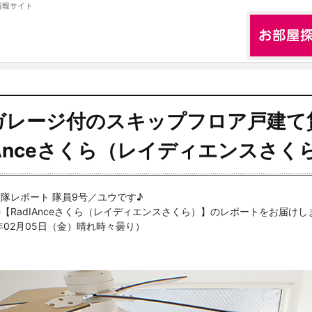
情報サイト
ガレージ付のスキップフロア戸建て
IAnceさくら（レイディエンスさく
隊レポート 隊員9号／ユウです♪
【RadIAnceさくら（レイディエンスさくら）】のレポートをお届けし
年02月05日（金）晴れ時々曇り）