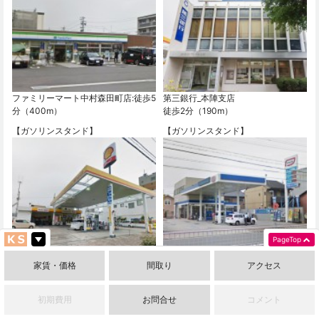
ファミリーマート中村森田町店:徒歩5
第三銀行_本陣支店
分（400m）
徒歩2分（190m）
【ガソリンスタンド】
【ガソリンスタンド】
PageTop
兼松ペトロ(株)本陣通給油所:車1分
ゼネラル_本陣通ＳＳ
（210m）
車1分（650m）
家賃・価格
間取り
アクセス
【カー用品店】
【ドラッグストア】
初期費用
お問合せ
コメント