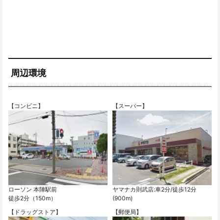
周辺環境
【コンビニ】
【スーパー】
ローソン 本陣駅前
ヤマナカ則武店:車2分/徒歩12分
徒歩2分（150m）
(900m)
【ドラッグストア】
【郵便局】