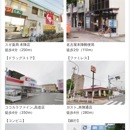
スギ薬局 本陣店
名古屋本陣郵便局
徒歩4分（250m）
徒歩2分（110m）
【ドラッグストア】
【ファミレス】
ココカラファイン_高道店
ガスト_本陣通店
徒歩4分（350m）
徒歩4分（280m）
【コンビニ】
【銀行】