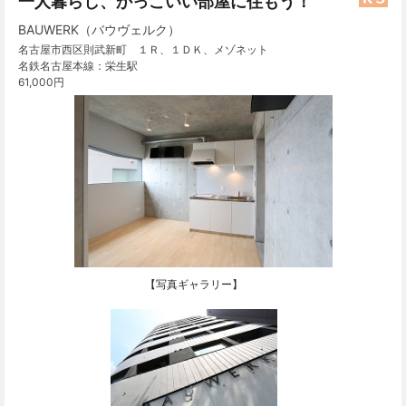
一人暮らし、かっこいい部屋に住もう！
BAUWERK（バウヴェルク）
名古屋市西区則武新町 １Ｒ、１ＤＫ、メゾネット
名鉄名古屋本線：栄生駅
61,000円
【写真ギャラリー】