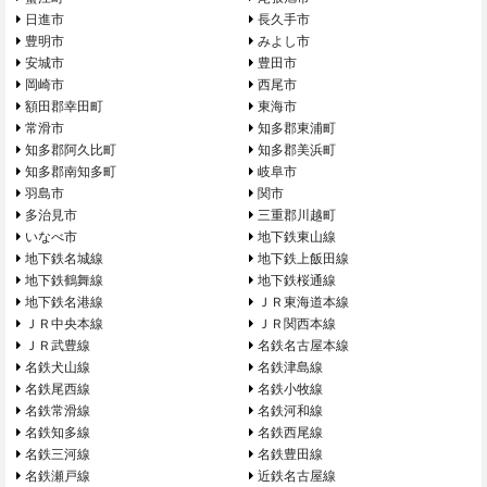
日進市
長久手市
豊明市
みよし市
安城市
豊田市
岡崎市
西尾市
額田郡幸田町
東海市
常滑市
知多郡東浦町
知多郡阿久比町
知多郡美浜町
知多郡南知多町
岐阜市
羽島市
関市
多治見市
三重郡川越町
いなべ市
地下鉄東山線
地下鉄名城線
地下鉄上飯田線
地下鉄鶴舞線
地下鉄桜通線
地下鉄名港線
ＪＲ東海道本線
ＪＲ中央本線
ＪＲ関西本線
ＪＲ武豊線
名鉄名古屋本線
名鉄犬山線
名鉄津島線
名鉄尾西線
名鉄小牧線
名鉄常滑線
名鉄河和線
名鉄知多線
名鉄西尾線
名鉄三河線
名鉄豊田線
名鉄瀬戸線
近鉄名古屋線