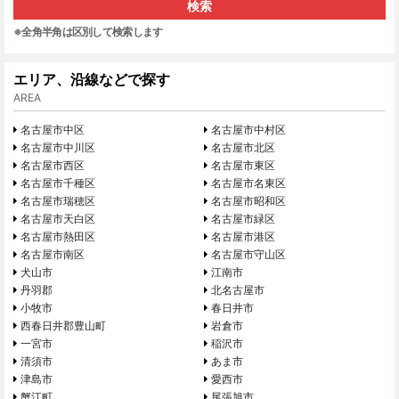
※全角半角は区別して検索します
エリア、沿線などで探す
AREA
名古屋市中区
名古屋市中村区
名古屋市中川区
名古屋市北区
名古屋市西区
名古屋市東区
名古屋市千種区
名古屋市名東区
名古屋市瑞穂区
名古屋市昭和区
名古屋市天白区
名古屋市緑区
名古屋市熱田区
名古屋市港区
名古屋市南区
名古屋市守山区
犬山市
江南市
丹羽郡
北名古屋市
小牧市
春日井市
西春日井郡豊山町
岩倉市
一宮市
稲沢市
清須市
あま市
津島市
愛西市
蟹江町
尾張旭市