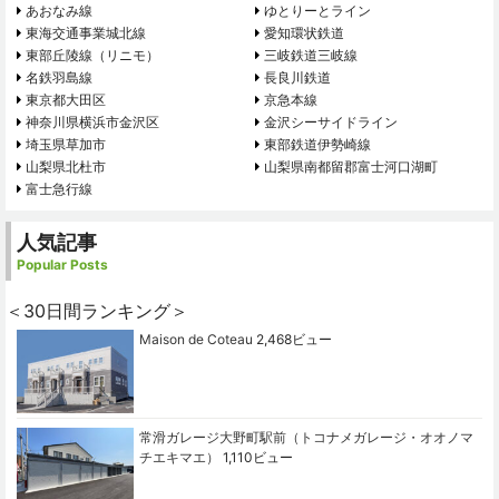
あおなみ線
ゆとりーとライン
東海交通事業城北線
愛知環状鉄道
東部丘陵線（リニモ）
三岐鉄道三岐線
名鉄羽島線
長良川鉄道
東京都大田区
京急本線
神奈川県横浜市金沢区
金沢シーサイドライン
埼玉県草加市
東部鉄道伊勢崎線
山梨県北杜市
山梨県南都留郡富士河口湖町
富士急行線
人気記事
Popular Posts
＜30日間ランキング＞
Maison de Coteau
2,468ビュー
常滑ガレージ大野町駅前（トコナメガレージ・オオノマ
チエキマエ）
1,110ビュー