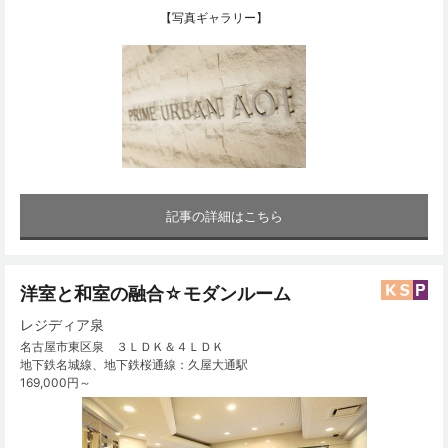
【写真ギャラリー】
記事の詳細はこちら
洋室と和室の融合☆モダンルーム
レジディア泉
名古屋市東区泉 ３ＬＤＫ＆４ＬＤＫ
地下鉄名城線、地下鉄桜通線：久屋大通駅
169,000円～