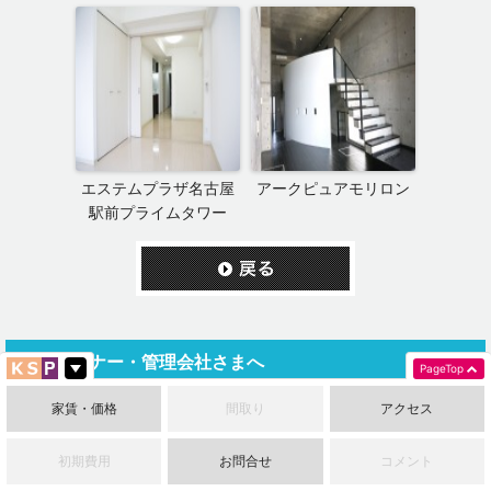
エステムプラザ名古屋
アークピュアモリロン
駅前プライムタワー
賃貸オーナー・管理会社さまへ
PageTop
資産運用の常識を変える－テナント賃貸という新しい選択肢
家賃・価格
間取り
アクセス
アパート建築をお考えの方へ
初期費用
お問合せ
コメント