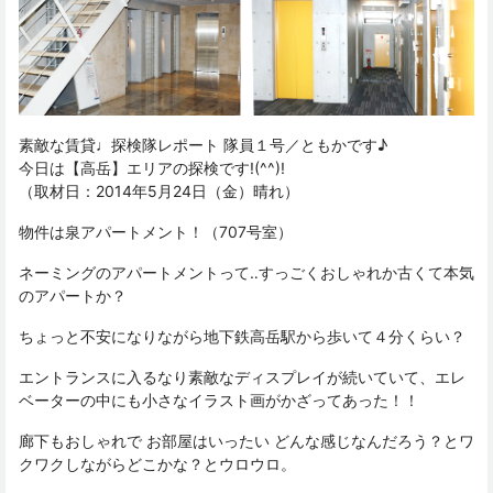
素敵な賃貸♩探検隊レポート 隊員１号／ともかです♪
今日は【高岳】エリアの探検です!(^^)!
（取材日：2014年5月24日（金）晴れ）
物件は泉アパートメント！（707号室）
ネーミングのアパートメントって‥すっごくおしゃれか古くて本気
のアパートか？
ちょっと不安になりながら地下鉄高岳駅から歩いて４分くらい？
エントランスに入るなり素敵なディスプレイが続いていて、エレ
ベーターの中にも小さなイラスト画がかざってあった！！
廊下もおしゃれで お部屋はいったい どんな感じなんだろう？とワ
クワクしながらどこかな？とウロウロ。