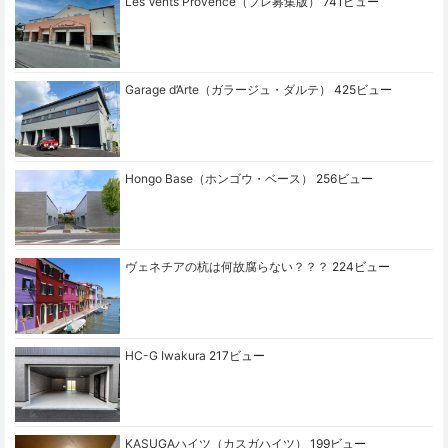
Les Vents Provence（プレ募集版）
741ビュー
Garage d’Arte（ガラージュ・ダルテ）
425ビュー
Hongo Base（ホンゴウ・ベース）
256ビュー
ヴェネチアの杭は何故腐らない？？？
224ビュー
HC-G Iwakura
217ビュー
KASUGAハイツ（カスガハイツ）
199ビュー