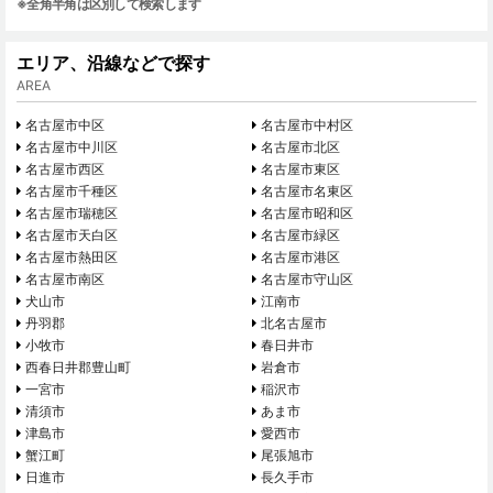
※全角半角は区別して検索します
エリア、沿線などで探す
AREA
名古屋市中区
名古屋市中村区
名古屋市中川区
名古屋市北区
名古屋市西区
名古屋市東区
名古屋市千種区
名古屋市名東区
名古屋市瑞穂区
名古屋市昭和区
名古屋市天白区
名古屋市緑区
名古屋市熱田区
名古屋市港区
名古屋市南区
名古屋市守山区
犬山市
江南市
丹羽郡
北名古屋市
小牧市
春日井市
西春日井郡豊山町
岩倉市
一宮市
稲沢市
清須市
あま市
津島市
愛西市
蟹江町
尾張旭市
日進市
長久手市