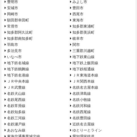
豊明市
みよし市
安城市
豊田市
岡崎市
西尾市
額田郡幸田町
東海市
常滑市
知多郡東浦町
知多郡阿久比町
知多郡美浜町
知多郡南知多町
岐阜市
羽島市
関市
多治見市
三重郡川越町
いなべ市
地下鉄東山線
地下鉄名城線
地下鉄上飯田線
地下鉄鶴舞線
地下鉄桜通線
地下鉄名港線
ＪＲ東海道本線
ＪＲ中央本線
ＪＲ関西本線
ＪＲ武豊線
名鉄名古屋本線
名鉄犬山線
名鉄津島線
名鉄尾西線
名鉄小牧線
名鉄常滑線
名鉄河和線
名鉄知多線
名鉄西尾線
名鉄三河線
名鉄豊田線
名鉄瀬戸線
近鉄名古屋線
あおなみ線
ゆとりーとライン
東海交通事業城北線
愛知環状鉄道