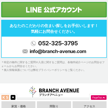
あなたのこだわりの住まい探しを
お手伝いします！
気軽にお問合せください。
052-325-3795
info@branch-avenue.com
＊特定の物件に関するご質問や入居に関するご質問は、各物件紹介ページのお問合せフ
ォームからお問合せください。
＊個人情報保護については弊社プライバシーポリシーをご覧ください。
PageTop
家賃・価格
間取り
アクセス
ブランチアベニュートップへ
お問い合わせ
ブランチアベニューとは