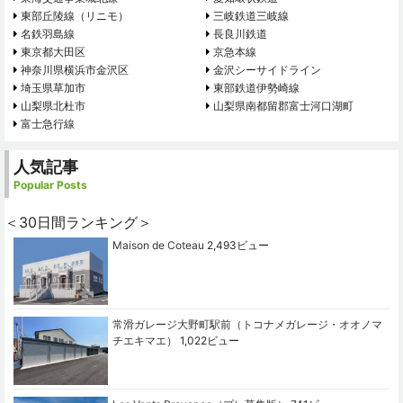
東部丘陵線（リニモ）
三岐鉄道三岐線
名鉄羽島線
長良川鉄道
東京都大田区
京急本線
神奈川県横浜市金沢区
金沢シーサイドライン
埼玉県草加市
東部鉄道伊勢崎線
山梨県北杜市
山梨県南都留郡富士河口湖町
富士急行線
人気記事
Popular Posts
＜30日間ランキング＞
Maison de Coteau
2,493ビュー
常滑ガレージ大野町駅前（トコナメガレージ・オオノマ
チエキマエ）
1,022ビュー