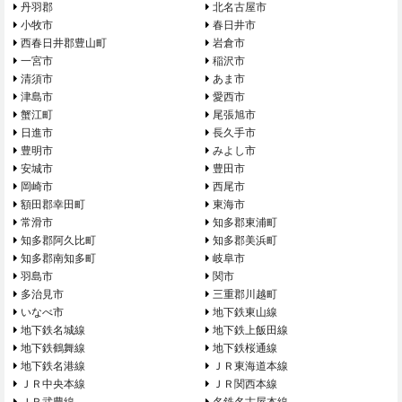
丹羽郡
北名古屋市
小牧市
春日井市
西春日井郡豊山町
岩倉市
一宮市
稲沢市
清須市
あま市
津島市
愛西市
蟹江町
尾張旭市
日進市
長久手市
豊明市
みよし市
安城市
豊田市
岡崎市
西尾市
額田郡幸田町
東海市
常滑市
知多郡東浦町
知多郡阿久比町
知多郡美浜町
知多郡南知多町
岐阜市
羽島市
関市
多治見市
三重郡川越町
いなべ市
地下鉄東山線
地下鉄名城線
地下鉄上飯田線
地下鉄鶴舞線
地下鉄桜通線
地下鉄名港線
ＪＲ東海道本線
ＪＲ中央本線
ＪＲ関西本線
ＪＲ武豊線
名鉄名古屋本線