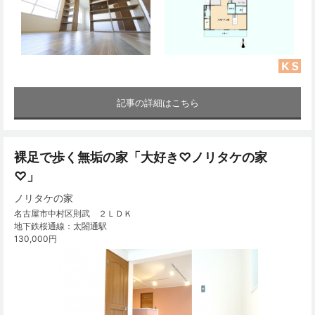
記事の詳細はこちら
裸足で歩く無垢の家「大好き♡ノリタケの家
♡」
ノリタケの家
名古屋市中村区則武 ２ＬＤＫ
地下鉄桜通線：太閤通駅
130,000円