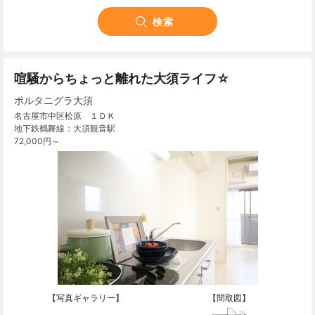
喧騒からちょっと離れた大須ライフ☆
ポルタニグラ大須
名古屋市中区松原 １ＤＫ
地下鉄鶴舞線：大須観音駅
72,000円～
【写真ギャラリー】
【間取図】