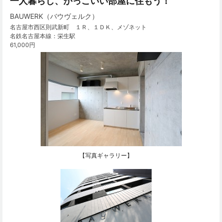
一人暮らし、かっこいい部屋に住もう！
BAUWERK（バウヴェルク）
名古屋市西区則武新町 １Ｒ、１ＤＫ、メゾネット
名鉄名古屋本線：栄生駅
61,000円
【写真ギャラリー】