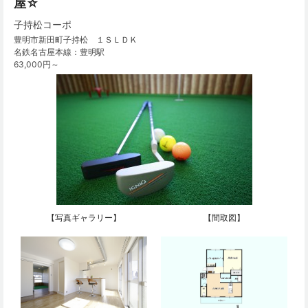
屋☆
子持松コーポ
豊明市新田町子持松 １ＳＬＤＫ
名鉄名古屋本線：豊明駅
63,000円～
【写真ギャラリー】
【間取図】