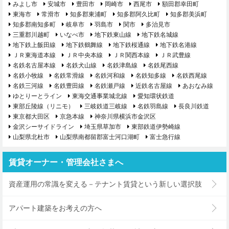
みよし市
安城市
豊田市
岡崎市
西尾市
額田郡幸田町
東海市
常滑市
知多郡東浦町
知多郡阿久比町
知多郡美浜町
知多郡南知多町
岐阜市
羽島市
関市
多治見市
三重郡川越町
いなべ市
地下鉄東山線
地下鉄名城線
地下鉄上飯田線
地下鉄鶴舞線
地下鉄桜通線
地下鉄名港線
ＪＲ東海道本線
ＪＲ中央本線
ＪＲ関西本線
ＪＲ武豊線
名鉄名古屋本線
名鉄犬山線
名鉄津島線
名鉄尾西線
名鉄小牧線
名鉄常滑線
名鉄河和線
名鉄知多線
名鉄西尾線
名鉄三河線
名鉄豊田線
名鉄瀬戸線
近鉄名古屋線
あおなみ線
ゆとりーとライン
東海交通事業城北線
愛知環状鉄道
東部丘陵線（リニモ）
三岐鉄道三岐線
名鉄羽島線
長良川鉄道
東京都大田区
京急本線
神奈川県横浜市金沢区
金沢シーサイドライン
埼玉県草加市
東部鉄道伊勢崎線
山梨県北杜市
山梨県南都留郡富士河口湖町
富士急行線
賃貸オーナー・管理会社さまへ
資産運用の常識を変える－テナント賃貸という新しい選択肢
アパート建築をお考えの方へ