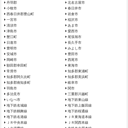
丹羽郡
北名古屋市
小牧市
春日井市
西春日井郡豊山町
岩倉市
一宮市
稲沢市
清須市
あま市
津島市
愛西市
蟹江町
尾張旭市
日進市
長久手市
豊明市
みよし市
安城市
豊田市
岡崎市
西尾市
額田郡幸田町
東海市
常滑市
知多郡東浦町
知多郡阿久比町
知多郡美浜町
知多郡南知多町
岐阜市
羽島市
関市
多治見市
三重郡川越町
いなべ市
地下鉄東山線
地下鉄名城線
地下鉄上飯田線
地下鉄鶴舞線
地下鉄桜通線
地下鉄名港線
ＪＲ東海道本線
ＪＲ中央本線
ＪＲ関西本線