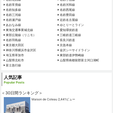
名鉄常滑線
名鉄河和線
名鉄知多線
名鉄西尾線
名鉄三河線
名鉄豊田線
名鉄瀬戸線
近鉄名古屋線
あおなみ線
ゆとりーとライン
東海交通事業城北線
愛知環状鉄道
東部丘陵線（リニモ）
三岐鉄道三岐線
名鉄羽島線
長良川鉄道
東京都大田区
京急本線
神奈川県横浜市金沢区
金沢シーサイドライン
埼玉県草加市
東部鉄道伊勢崎線
山梨県北杜市
山梨県南都留郡富士河口湖町
富士急行線
人気記事
Popular Posts
＜30日間ランキング＞
Maison de Coteau
2,441ビュー