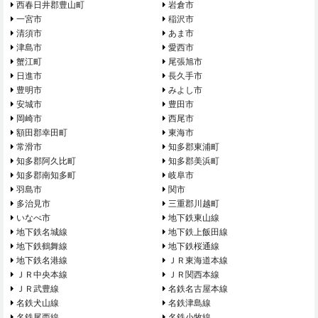
西春日井郡豊山町
岩倉市
一宮市
稲沢市
清須市
あま市
津島市
愛西市
蟹江町
尾張旭市
日進市
長久手市
豊明市
みよし市
安城市
豊田市
岡崎市
西尾市
額田郡幸田町
東海市
常滑市
知多郡東浦町
知多郡阿久比町
知多郡美浜町
知多郡南知多町
岐阜市
羽島市
関市
多治見市
三重郡川越町
いなべ市
地下鉄東山線
地下鉄名城線
地下鉄上飯田線
地下鉄鶴舞線
地下鉄桜通線
地下鉄名港線
ＪＲ東海道本線
ＪＲ中央本線
ＪＲ関西本線
ＪＲ武豊線
名鉄名古屋本線
名鉄犬山線
名鉄津島線
名鉄尾西線
名鉄小牧線