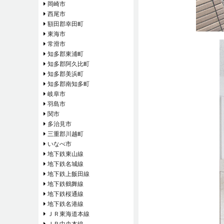
岡崎市
西尾市
額田郡幸田町
東海市
常滑市
知多郡東浦町
知多郡阿久比町
知多郡美浜町
知多郡南知多町
岐阜市
羽島市
関市
多治見市
三重郡川越町
いなべ市
地下鉄東山線
地下鉄名城線
地下鉄上飯田線
地下鉄鶴舞線
地下鉄桜通線
地下鉄名港線
ＪＲ東海道本線
ＪＲ中央本線