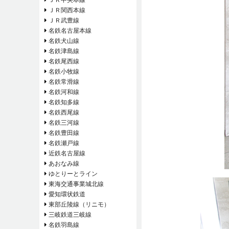
ＪＲ関西本線
ＪＲ武豊線
名鉄名古屋本線
名鉄犬山線
名鉄津島線
名鉄尾西線
名鉄小牧線
名鉄常滑線
名鉄河和線
名鉄知多線
名鉄西尾線
名鉄三河線
名鉄豊田線
名鉄瀬戸線
近鉄名古屋線
あおなみ線
ゆとりーとライン
東海交通事業城北線
愛知環状鉄道
東部丘陵線（リニモ）
三岐鉄道三岐線
名鉄羽島線