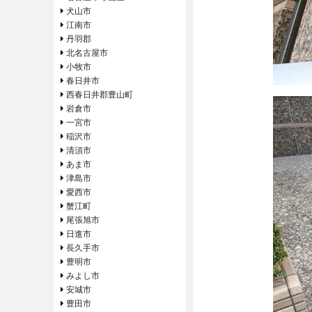
犬山市
江南市
丹羽郡
北名古屋市
小牧市
春日井市
西春日井郡豊山町
岩倉市
一宮市
稲沢市
清須市
あま市
津島市
愛西市
蟹江町
尾張旭市
日進市
長久手市
豊明市
みよし市
安城市
豊田市