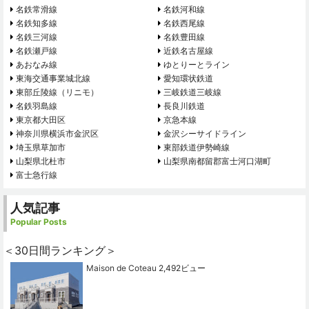
名鉄常滑線
名鉄河和線
名鉄知多線
名鉄西尾線
名鉄三河線
名鉄豊田線
名鉄瀬戸線
近鉄名古屋線
あおなみ線
ゆとりーとライン
東海交通事業城北線
愛知環状鉄道
東部丘陵線（リニモ）
三岐鉄道三岐線
名鉄羽島線
長良川鉄道
東京都大田区
京急本線
神奈川県横浜市金沢区
金沢シーサイドライン
埼玉県草加市
東部鉄道伊勢崎線
山梨県北杜市
山梨県南都留郡富士河口湖町
富士急行線
人気記事
Popular Posts
＜30日間ランキング＞
Maison de Coteau
2,492ビュー