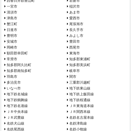
西春日井郡豊山町
岩倉市
一宮市
稲沢市
清須市
あま市
津島市
愛西市
蟹江町
尾張旭市
日進市
長久手市
豊明市
みよし市
安城市
豊田市
岡崎市
西尾市
額田郡幸田町
東海市
常滑市
知多郡東浦町
知多郡阿久比町
知多郡美浜町
知多郡南知多町
岐阜市
羽島市
関市
多治見市
三重郡川越町
いなべ市
地下鉄東山線
地下鉄名城線
地下鉄上飯田線
地下鉄鶴舞線
地下鉄桜通線
地下鉄名港線
ＪＲ東海道本線
ＪＲ中央本線
ＪＲ関西本線
ＪＲ武豊線
名鉄名古屋本線
名鉄犬山線
名鉄津島線
名鉄尾西線
名鉄小牧線