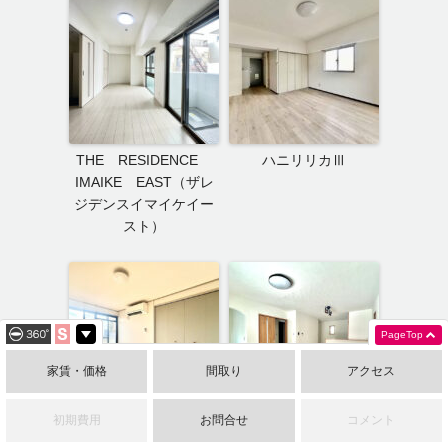
THE RESIDENCE
ハニリリカⅢ
IMAIKE EAST（ザレ
ジデンスイマイケイー
スト）
PageTop
家賃・価格
間取り
アクセス
初期費用
お問合せ
コメント
ヴュロードリベルテ
八事ヒルレジデンス