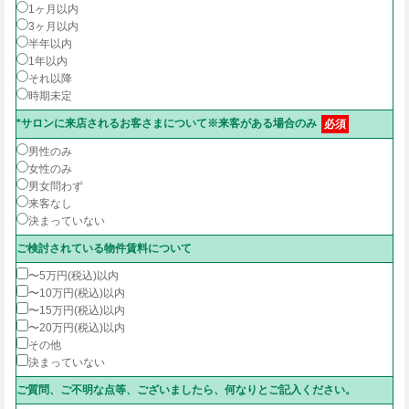
1ヶ月以内
3ヶ月以内
半年以内
1年以内
それ以降
時期未定
*サロンに来店されるお客さまについて※来客がある場合のみ
必須
男性のみ
女性のみ
男女問わず
来客なし
決まっていない
ご検討されている物件賃料について
〜5万円(税込)以内
〜10万円(税込)以内
〜15万円(税込)以内
〜20万円(税込)以内
その他
決まっていない
ご質問、ご不明な点等、ございましたら、何なりとご記入ください。