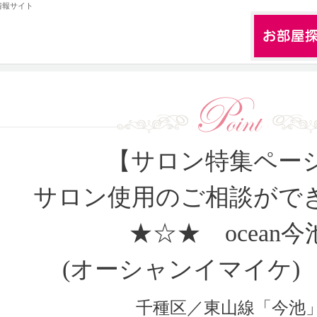
情報サイト
【サロン特集ペー
サロン使用のご相談がで
★☆★
ocean今
(
オーシャンイマイケ
)
千種区／東山線「今池