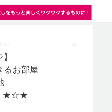
ジ】
きるお部屋
池
★☆★
」