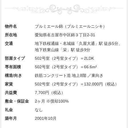
物件名
プルミエール錦（プルミエールニシキ）
所在地
愛知県名古屋市中区錦３丁目2-31
交通
地下鉄桜通線・名城線「久屋大通」駅 徒歩5分、
地下鉄東山線「栄」駅 徒歩9分
部屋タイプ
502号室（2号室タイプ）＝2LDK
専有面積
502号室（2号室タイプ）＝66.6m²
構造/向き
鉄筋コンクリート造 地上8階 ／東向き
家賃
502号室（2号室タイプ）＝132,000円（税込）
共益費
7,700円（税込）
敷金・保証金
2ヶ月 ※償却100%
礼金
なし
築年月
2001年10月