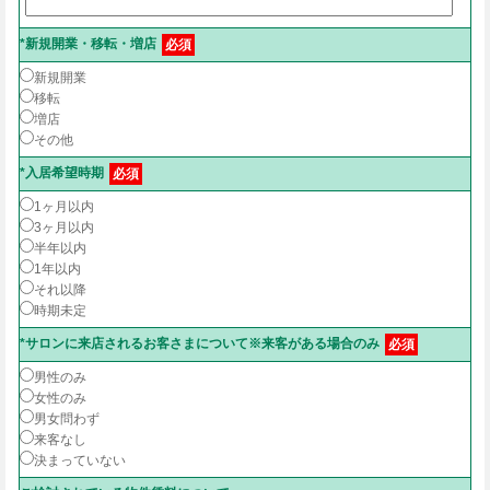
*新規開業・移転・増店
必須
新規開業
移転
増店
その他
*入居希望時期
必須
1ヶ月以内
3ヶ月以内
半年以内
1年以内
それ以降
時期未定
*サロンに来店されるお客さまについて※来客がある場合のみ
必須
男性のみ
女性のみ
男女問わず
来客なし
決まっていない