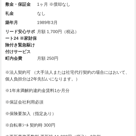
敷金・保証金
1ヶ月 ※償却なし
礼金
なし
築年月
1989年3月
リード安心サポ
月額 1,700円（税込）
ート24 ※家財保
険付き緊急駆け
付けサービス
町内会費
月額 250円
※法人契約可 （大手法人または社宅代行契約の場合にはおいて、
個人負担分は2年先払いになります。）
※1年未満解約違約金賃料1か月分
※保証会社利用必須
※保険要加入（指定あり）
※自転車ｼｰﾙ 契約時 300円