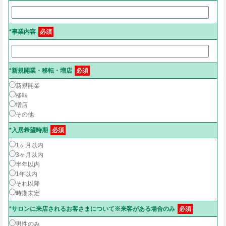
*事業内容
必須
*新規開業・移転・増店
必須
新規開業
移転
増店
その他
*入居希望時期
必須
1ヶ月以内
3ヶ月以内
半年以内
1年以内
それ以降
時期未定
*サロンに来店されるお客さまについて※来客がある場合のみ
必須
男性のみ