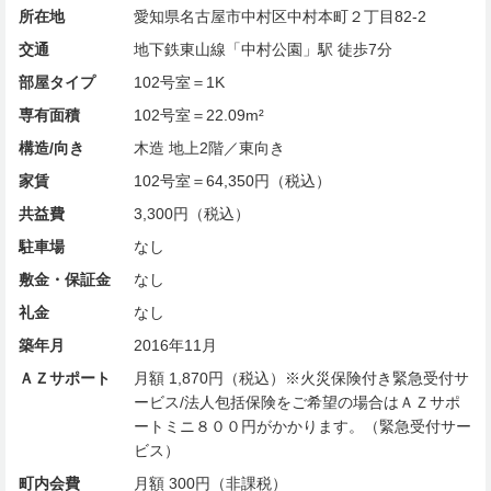
所在地
愛知県名古屋市中村区中村本町２丁目82-2
交通
地下鉄東山線「中村公園」駅 徒歩7分
部屋タイプ
102号室＝1K
専有面積
102号室＝22.09m²
構造/向き
木造 地上2階／東向き
家賃
102号室＝64,350円（税込）
共益費
3,300円（税込）
駐車場
なし
敷金・保証金
なし
礼金
なし
築年月
2016年11月
ＡＺサポート
月額 1,870円（税込）※火災保険付き緊急受付サ
ービス/法人包括保険をご希望の場合はＡＺサポ
ートミニ８００円がかかります。（緊急受付サー
ビス）
町内会費
月額 300円（非課税）