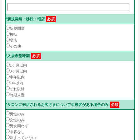
*新規開業・移転・増店
必須
新規開業
移転
増店
その他
*入居希望時期
必須
1ヶ月以内
3ヶ月以内
半年以内
1年以内
それ以降
時期未定
*サロンに来店されるお客さまについて※来客がある場合のみ
必須
男性のみ
女性のみ
男女問わず
来客なし
決まっていない