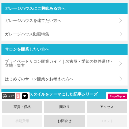
ガレージハウスにご興味ある方へ
ガレージハウスを建てたい方へ
ガレージハウス動画特集
サロンを開業したい方へ
プライベートサロン開業ガイド｜名古屋・愛知の物件選び・
立地・集客
はじめてのサロン開業をお考えの方へ
海外のライフスタイルをテーマにした記事シリーズ
PageTop
〜ブルックリンスタイル編〜
家賃・価格
間取り
アクセス
〜ヨーロピアンスタイル編〜
初期費用
お問合せ
コメント