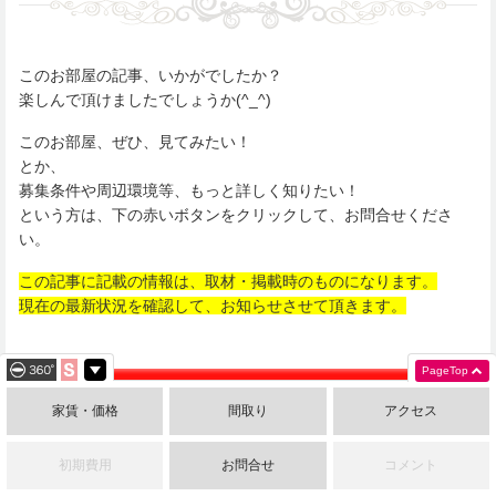
このお部屋の記事、いかがでしたか？
楽しんで頂けましたでしょうか(^_^)
このお部屋、ぜひ、見てみたい！
とか、
募集条件や周辺環境等、もっと詳しく知りたい！
という方は、下の赤いボタンをクリックして、お問合せくださ
い。
この記事に記載の情報は、取材・掲載時のものになります。
現在の最新状況を確認して、お知らせさせて頂きます。
PageTop
最新状況のお問合せ、見学のご予約はコ
家賃・価格
間取り
アクセス
チラをクリック！！
初期費用
お問合せ
コメント