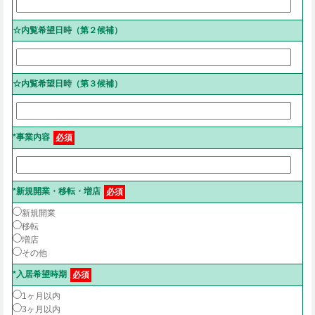
☆内覧希望日時（第２候補）
☆内覧希望日時（第３候補）
*事業内容
必須
*新規開業・移転・増店
必須
新規開業
移転
増店
その他
*入居希望時期
必須
1ヶ月以内
3ヶ月以内