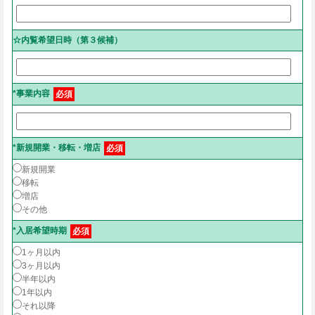
☆内覧希望日時（第３候補）
*事業内容
必須
*新規開業・移転・増店
必須
新規開業
移転
増店
その他
*入居希望時期
必須
1ヶ月以内
3ヶ月以内
半年以内
1年以内
それ以降