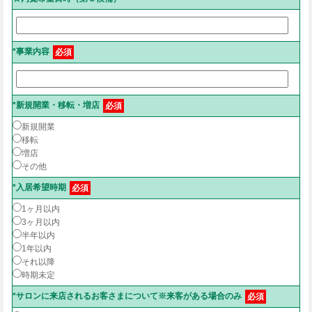
*事業内容
必須
*新規開業・移転・増店
必須
新規開業
移転
増店
その他
*入居希望時期
必須
1ヶ月以内
3ヶ月以内
半年以内
1年以内
それ以降
時期未定
*サロンに来店されるお客さまについて※来客がある場合のみ
必須